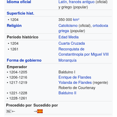
Latín
,
francés antiguo
(oficial)
Idioma oficial
y griego (popular)
Superficie hist.
• 1204
350 000
km²
Catolicismo
(oficial),
ortodoxia
Religión
griega
(popular)
Edad Media
Período histórico
• 1204
Cuarta Cruzada
• 1261
Reconquista de
Constantinopla por Miguel VIII
Monarquía
Forma de gobierno
Emperador
• 1204-1205
Balduino I
• 1206-1216
Enrique de Flandes
• 1217-1219
Yolanda de Flandes
(regente)
Roberto de Courtenay
• 1221-1228
Balduino II
• 1228-1261
Precedido por
Sucedido por
←
→