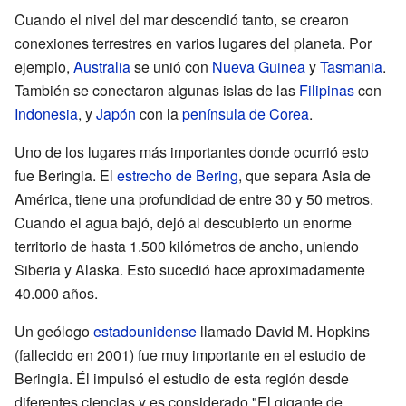
Cuando el nivel del mar descendió tanto, se crearon
conexiones terrestres en varios lugares del planeta. Por
ejemplo,
Australia
se unió con
Nueva Guinea
y
Tasmania
.
También se conectaron algunas islas de las
Filipinas
con
Indonesia
, y
Japón
con la
península de Corea
.
Uno de los lugares más importantes donde ocurrió esto
fue Beringia. El
estrecho de Bering
, que separa Asia de
América, tiene una profundidad de entre 30 y 50 metros.
Cuando el agua bajó, dejó al descubierto un enorme
territorio de hasta 1.500 kilómetros de ancho, uniendo
Siberia y Alaska. Esto sucedió hace aproximadamente
40.000 años.
Un geólogo
estadounidense
llamado David M. Hopkins
(fallecido en 2001) fue muy importante en el estudio de
Beringia. Él impulsó el estudio de esta región desde
diferentes ciencias y es considerado "El gigante de