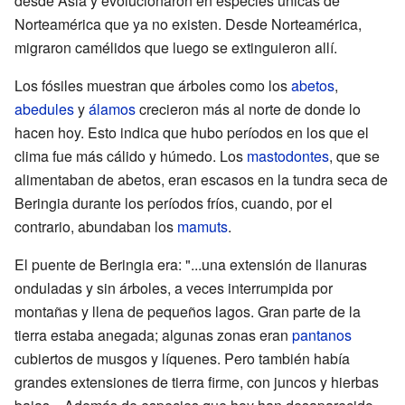
desde Asia y evolucionaron en especies únicas de
Norteamérica que ya no existen. Desde Norteamérica,
migraron camélidos que luego se extinguieron allí.
Los fósiles muestran que árboles como los
abetos
,
abedules
y
álamos
crecieron más al norte de donde lo
hacen hoy. Esto indica que hubo períodos en los que el
clima fue más cálido y húmedo. Los
mastodontes
, que se
alimentaban de abetos, eran escasos en la tundra seca de
Beringia durante los períodos fríos, cuando, por el
contrario, abundaban los
mamuts
.
El puente de Beringia era: "...una extensión de llanuras
onduladas y sin árboles, a veces interrumpida por
montañas y llena de pequeños lagos. Gran parte de la
tierra estaba anegada; algunas zonas eran
pantanos
cubiertos de musgos y líquenes. Pero también había
grandes extensiones de tierra firme, con juncos y hierbas