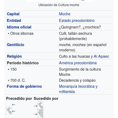
Ubicación de Cultura moche
Moche
Capital
Estado precolombino
Entidad
¿Quingnam?, ¿mochica?
Idioma oficial
• Otros idiomas
Culli, tallán-sechura
(probablemente)
(en español
Gentilicio
moche, moches
moderno)
Culto a las huacas y
Ai Apaec
Religión
América precolombina
Período histórico
• 150
Surgimiento de la cultura
Moche
• 700 d. C.
Decadencia y colapso
Monarquía
teocrática y
Forma de gobierno
militarista
Precedido por
Sucedido por
←
→
←
→