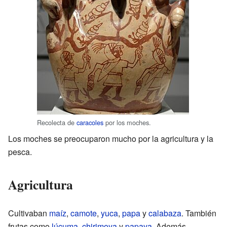
Recolecta de
caracoles
por los moches.
Los moches se preocuparon mucho por la agricultura y la
pesca.
Agricultura
Cultivaban
maíz
,
camote
,
yuca
,
papa
y
calabaza
. También
frutas como
lúcuma
,
chirimoya
y
papaya
. Además,