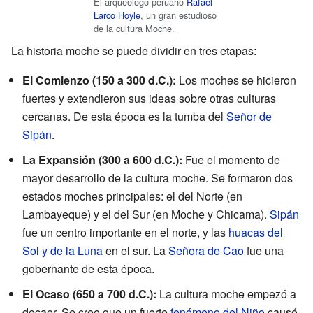
El arqueólogo peruano
Rafael
Larco Hoyle
, un gran estudioso
de la cultura Moche.
La historia moche se puede dividir en tres etapas:
El Comienzo (150 a 300 d.C.):
Los moches se hicieron
fuertes y extendieron sus ideas sobre otras culturas
cercanas. De esta época es la tumba del
Señor de
Sipán
.
La Expansión (300 a 600 d.C.):
Fue el momento de
mayor desarrollo de la cultura moche. Se formaron dos
estados moches principales: el del Norte (en
Lambayeque) y el del Sur (en Moche y Chicama).
Sipán
fue un centro importante en el norte, y las
huacas del
Sol y de la Luna
en el sur. La
Señora de Cao
fue una
gobernante de esta época.
El Ocaso (650 a 700 d.C.):
La cultura moche empezó a
decaer. Se cree que un fuerte
fenómeno del Niño
causó