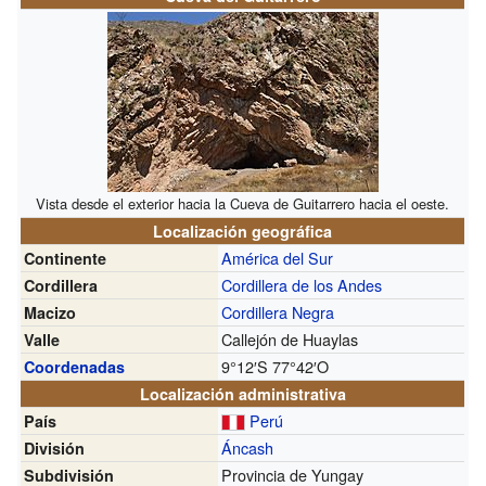
Vista desde el exterior hacia la Cueva de Guitarrero hacia el oeste.
Localización geográfica
América del Sur
Continente
Cordillera de los Andes
Cordillera
Cordillera Negra
Macizo
Callejón de Huaylas
Valle
9°12′S
77°42′O
Coordenadas
Localización administrativa
Perú
País
Áncash
División
Provincia de Yungay
Subdivisión