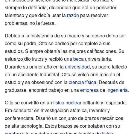
siempre lo defendía, diciéndole que era un pensador
talentoso y que debía usar la
razón
para resolver
problemas, no la fuerza.
Debido a la insistencia de su madre y su deseo de no ser
como su padre, Otto se dedicó por completo a sus
estudios. Siempre obtenía las mejores calificaciones. Su
esfuerzo dio frutos y recibió una
beca
universitaria.
Durante su primer año en la
universidad
, su padre falleció
en un accidente industrial. Otto se volcó aún más en el
estudio y se obsesionó con la
ciencia
física
. Después de
graduarse, encontró trabajo en una
empresa
de
ingeniería
.
Otto se convirtió en un
físico
nuclear
brillante y respetado.
Era consultor en investigación atómica, inventor y
conferencista. Diseñó un conjunto de brazos mecánicos
de alta tecnología. Estos brazos se controlaban con su
cerebro
y le ayudaban en su investigación de
física