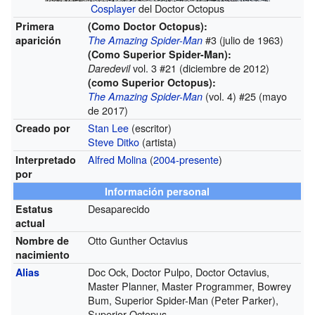
Cosplayer
del Doctor Octopus
Primera
(Como Doctor Octopus):
#3 (julio de 1963)
aparición
The Amazing Spider-Man
(Como Superior Spider-Man):
vol. 3 #21 (diciembre de 2012)
Daredevil
(como Superior Octopus):
(vol. 4) #25 (mayo
The Amazing Spider-Man
de 2017)
Stan Lee
(escritor)
Creado por
Steve Ditko
(artista)
Alfred Molina
(
2004-presente
)
Interpretado
por
Información personal
Desaparecido
Estatus
actual
Otto Gunther Octavius
Nombre de
nacimiento
Doc Ock, Doctor Pulpo, Doctor Octavius,
Alias
Master Planner, Master Programmer, Bowrey
Bum, Superior Spider-Man (Peter Parker),
Superior Octopus