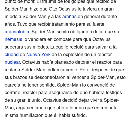
punto de morir. El trauma de los golpes que recibió de
Spider-Man hizo que Otto Octavius le tuviera un gran
miedo a Spider-Man y a las
arañas
en general durante
años. Tuvo que recibir tratamiento para su fuerte
aracnofobia
. Spider-Man se vio obligado a dejar que su
némesis
lo venciera en combate para que Octavius
superara sus miedos. Luego lo reclutó para salvar a la
ciudad
de
Nueva York
de la explosión de un reactor
nuclear
. Octavius había planeado detonar el reactor para
matar a Spider-Man indirectamente. Pero después de que
sus brazos se descontrolaron al vencer a Spider-Man, esto
parecía no tener sentido. Spider-Man lo convenció de
cerrar el reactor para asegurarse de que hubiera testigos
de su gran triunfo. Octavius decidió dejar vivir a Spider-
Man, argumentando que ahora tendría que enfrentar la
misma humillación que él había sufrido.