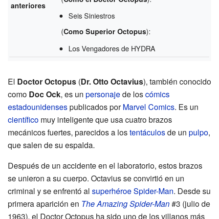
anteriores
Seis Siniestros
(
):
Como Superior Octopus
Los Vengadores de HYDRA
El
Doctor Octopus
(
Dr. Otto Octavius
), también conocido
como
Doc Ock
, es un
personaje
de los
cómics
estadounidenses
publicados por
Marvel Comics
. Es un
científico
muy inteligente que usa cuatro brazos
mecánicos fuertes, parecidos a los
tentáculos
de un
pulpo
,
que salen de su espalda.
Después de un accidente en el laboratorio, estos brazos
se unieron a su cuerpo. Octavius se convirtió en un
criminal y se enfrentó al
superhéroe
Spider-Man
. Desde su
primera aparición en
The Amazing Spider-Man
#3 (julio de
1963), el Doctor Octopus ha sido uno de los villanos más