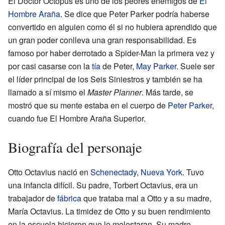
El Doctor Octopus es uno de los peores enemigos de
El
Hombre Araña
. Se dice que Peter Parker podría haberse
convertido en alguien como él si no hubiera aprendido que
un gran poder conlleva una gran responsabilidad. Es
famoso por haber derrotado a Spider-Man la primera vez y
por casi casarse con la
tía
de Peter,
May Parker
. Suele ser
el líder principal de los Seis Siniestros y también se ha
llamado a sí mismo el
Master Planner
. Más tarde, se
mostró que su mente estaba en el cuerpo de
Peter Parker
,
cuando fue El Hombre Araña Superior.
Biografía del personaje
Otto Octavius nació en
Schenectady
,
Nueva York
. Tuvo
una infancia difícil. Su padre, Torbert Octavius, era un
trabajador de
fábrica
que trataba mal a Otto y a su madre,
María Octavius. La timidez de Otto y su buen rendimiento
en la escuela hicieron que lo molestaran. Su madre