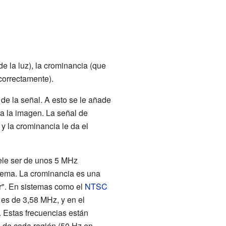
de la luz), la crominancia (que
correctamente).
de la señal. A esto se le añade
 a la imagen. La señal de
y la crominancia le da el
ele ser de unos 5 MHz
stema. La crominancia es una
r". En sistemas como el
NTSC
 es de 3,58 MHz, y en el
 Estas frecuencias están
ca de cada región (50 Hz en