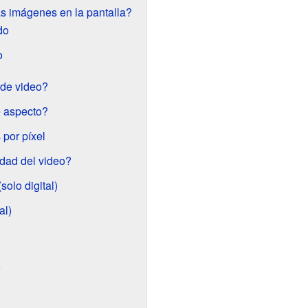
s imágenes en la pantalla?
do
o
 de video?
e aspecto?
 por píxel
dad del video?
olo digital)
al)
o