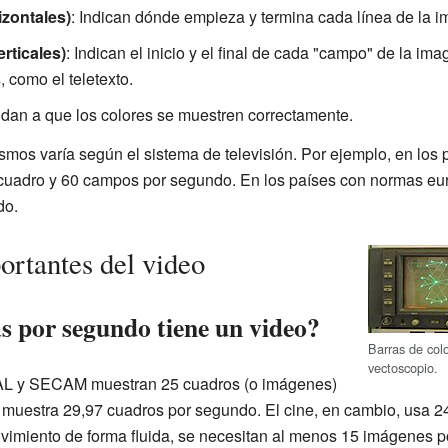
izontales)
: Indican dónde empieza y termina cada línea de la 
rticales)
: Indican el inicio y el final de cada "campo" de la im
, como el teletexto.
udan a que los colores se muestren correctamente.
ismos varía según el sistema de televisión. Por ejemplo, en lo
 cuadro y 60 campos por segundo. En los países con normas eu
do.
ortantes del video
 por segundo tiene un video?
Barras de col
vectoscopio.
AL y SECAM muestran 25 cuadros (o imágenes)
muestra 29,97 cuadros por segundo. El cine, en cambio, usa 2
miento de forma fluida, se necesitan al menos 15 imágenes po