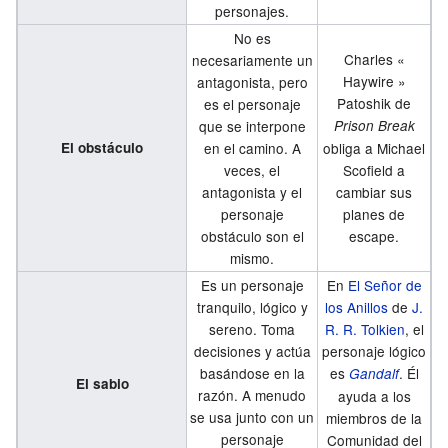
personajes.
No es
Charles «
necesariamente un
Haywire »
antagonista, pero
Patoshik de
es el personaje
que se interpone
Prison Break
El obstáculo
en el camino. A
obliga a Michael
veces, el
Scofield a
antagonista y el
cambiar sus
personaje
planes de
obstáculo son el
escape.
mismo.
Es un personaje
En
El Señor de
tranquilo, lógico y
los Anillos
de
J.
sereno. Toma
R. R. Tolkien
, el
decisiones y actúa
personaje lógico
basándose en la
es
. Él
Gandalf
El sabio
razón. A menudo
ayuda a los
se usa junto con un
miembros de la
personaje
Comunidad del