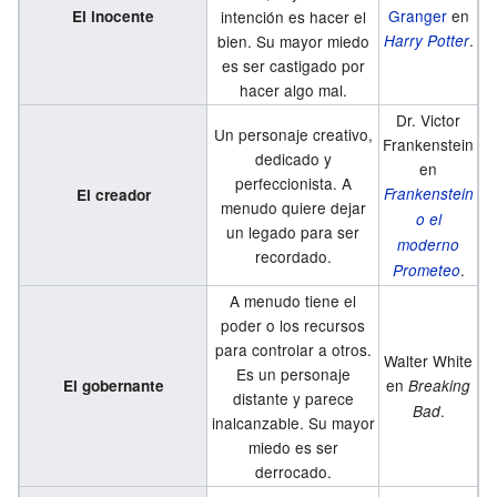
Granger
en
El inocente
intención es hacer el
.
bien. Su mayor miedo
Harry Potter
es ser castigado por
hacer algo mal.
Dr. Victor
Un personaje creativo,
Frankenstein
dedicado y
en
perfeccionista. A
Frankenstein
El creador
menudo quiere dejar
o el
un legado para ser
moderno
recordado.
.
Prometeo
A menudo tiene el
poder o los recursos
para controlar a otros.
Walter White
Es un personaje
en
El gobernante
Breaking
distante y parece
.
Bad
inalcanzable. Su mayor
miedo es ser
derrocado.