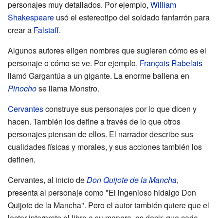
personajes muy detallados. Por ejemplo,
William
Shakespeare
usó el estereotipo del soldado fanfarrón para
crear a
Falstaff
.
Algunos autores eligen nombres que sugieren cómo es el
personaje o cómo se ve. Por ejemplo,
François Rabelais
llamó Gargantúa a un gigante. La enorme ballena en
Pinocho
se llama Monstro.
Cervantes
construye sus personajes por lo que dicen y
hacen. También los define a través de lo que otros
personajes piensan de ellos. El narrador describe sus
cualidades físicas y morales, y sus acciones también los
definen.
Cervantes, al inicio de
Don Quijote de la Mancha
,
presenta al personaje como "El ingenioso hidalgo Don
Quijote de la Mancha". Pero el autor también quiere que el
lector interprete el libro a su manera, es decir, que cada