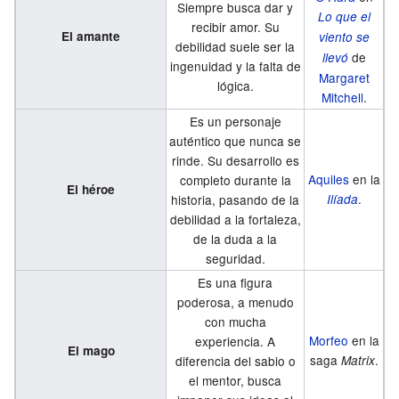
Siempre busca dar y
Lo que el
recibir amor. Su
El amante
viento se
debilidad suele ser la
de
llevó
ingenuidad y la falta de
Margaret
lógica.
Mitchell
.
Es un personaje
auténtico que nunca se
rinde. Su desarrollo es
Aquiles
en la
completo durante la
El héroe
.
historia, pasando de la
Ilíada
debilidad a la fortaleza,
de la duda a la
seguridad.
Es una figura
poderosa, a menudo
con mucha
Morfeo
en la
experiencia. A
El mago
saga
.
diferencia del sabio o
Matrix
el mentor, busca