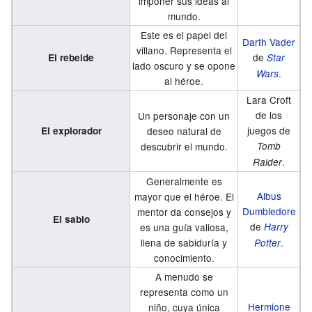
imponer sus ideas al
mundo.
Este es el papel del
Darth Vader
villano. Representa el
de
El rebelde
Star
lado oscuro y se opone
.
Wars
al héroe.
Lara Croft
de los
Un personaje con un
juegos de
El explorador
deseo natural de
descubrir el mundo.
Tomb
.
Raider
Generalmente es
Albus
mayor que el héroe. El
Dumbledore
mentor da consejos y
El sabio
de
es una guía valiosa,
Harry
llena de sabiduría y
.
Potter
conocimiento.
A menudo se
representa como un
Hermione
niño, cuya única