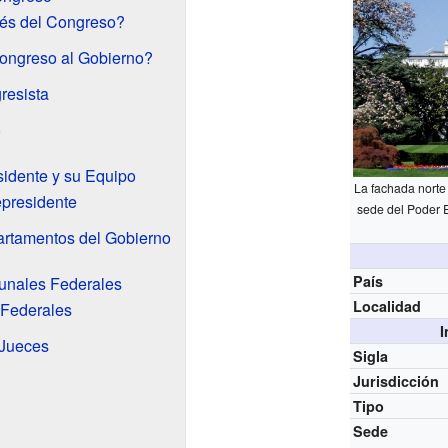
és del Congreso?
ongreso al Gobierno?
resista
o
sidente y su Equipo
La fachada norte 
epresidente
sede del Poder 
artamentos del Gobierno
País
bunales Federales
Localidad
 Federales
I
 Jueces
Sigla
Jurisdicción
Tipo
Sede