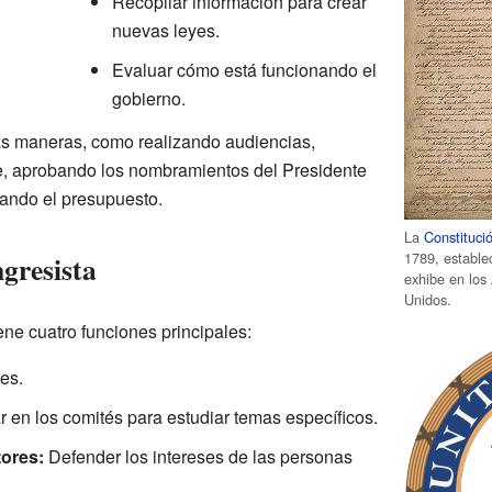
Recopilar información para crear
nuevas leyes.
Evaluar cómo está funcionando el
gobierno.
as maneras, como realizando audiencias,
e, aprobando los nombramientos del Presidente
sando el presupuesto.
La
Constituci
1789, estable
gresista
exhibe en los
Unidos.
e cuatro funciones principales:
es.
 en los comités para estudiar temas específicos.
ores:
Defender los intereses de las personas