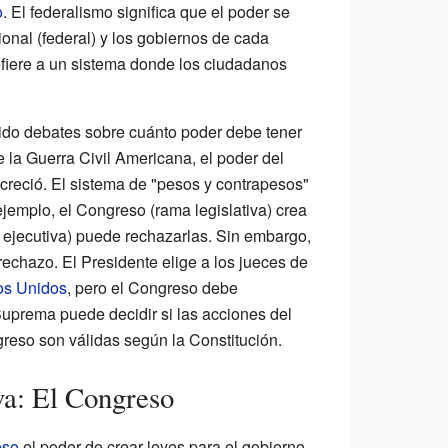
o
. El federalismo significa que el poder se
onal (federal) y los gobiernos de cada
efiere a un sistema donde los ciudadanos
abido debates sobre cuánto poder debe tener
 la Guerra Civil Americana, el poder del
creció. El sistema de "pesos y contrapesos"
ejemplo, el Congreso (rama legislativa) crea
a ejecutiva) puede rechazarlas. Sin embargo,
echazo. El Presidente elige a los jueces de
os Unidos
, pero el Congreso debe
Suprema puede decidir si las acciones del
greso son válidas según la Constitución.
va: El Congreso
eso
el poder de crear leyes para el gobierno