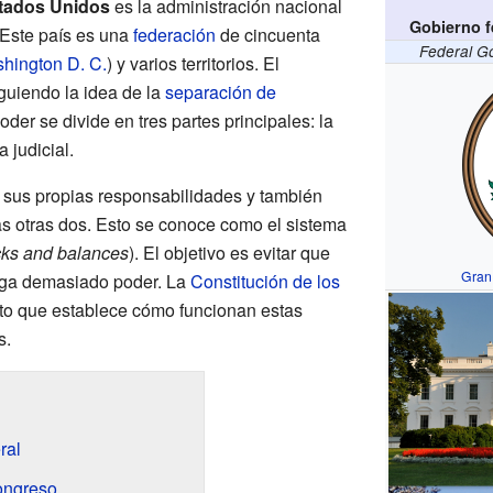
stados Unidos
es la administración nacional
Gobierno f
 Este país es una
federación
de cincuenta
Federal Go
hington D. C.
) y varios territorios. El
guiendo la idea de la
separación de
poder se divide en tres partes principales: la
a judicial.
 sus propias responsabilidades y también
as otras dos. Esto se conoce como el sistema
ks and balances
). El objetivo es evitar que
Gran 
enga demasiado poder. La
Constitución de los
o que establece cómo funcionan estas
s.
ral
ongreso