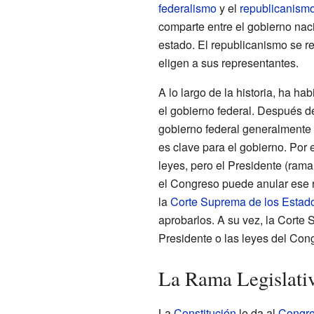
federalismo
y el
republicanism
comparte entre el gobierno naci
estado. El republicanismo se r
eligen a sus representantes.
A lo largo de la historia, ha h
el gobierno federal. Después de
gobierno federal generalmente 
es clave para el gobierno. Por 
leyes, pero el Presidente (ram
el Congreso puede anular ese r
la
Corte Suprema de los Estad
aprobarlos. A su vez, la Corte 
Presidente o las leyes del Con
La Rama Legislati
La
Constitución
le da al
Congr