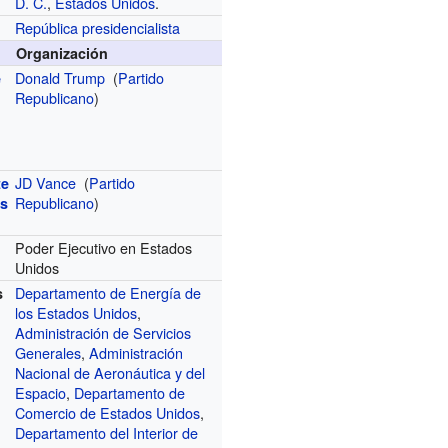
D. C.
,
Estados Unidos
.
República presidencialista
Organización
Donald Trump
(
Partido
e
Republicano
)
JD Vance
(
Partido
te
Republicano
)
os
Poder Ejecutivo en Estados
Unidos
Departamento de Energía de
s
los Estados Unidos
,
Administración de Servicios
Generales
,
Administración
Nacional de Aeronáutica y del
Espacio
,
Departamento de
Comercio de Estados Unidos
,
Departamento del Interior de