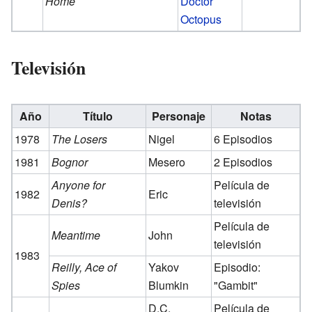
Home
Doctor
Octopus
Televisión
Año
Título
Personaje
Notas
1978
The Losers
Nigel
6 Episodios
1981
Bognor
Mesero
2 Episodios
Anyone for
Película de
1982
Eric
Denis?
televisión
Película de
Meantime
John
televisión
1983
Reilly, Ace of
Yakov
Episodio:
Spies
Blumkin
"Gambit"
D.C.
Película de