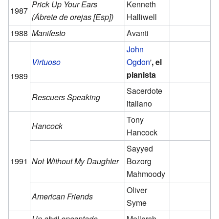
Prick Up Your Ears
Kenneth
1987
(Ábrete de orejas [Esp])
Halliwell
1988
Manifesto
Avanti
John
Virtuoso
Ogdon
'
, el
pianista
1989
Sacerdote
Rescuers Speaking
italiano
Tony
Hancock
Hancock
Sayyed
1991
Not Without My Daughter
Bozorg
Mahmoody
Oliver
American Friends
Syme
Un abril encantado
Mellersh