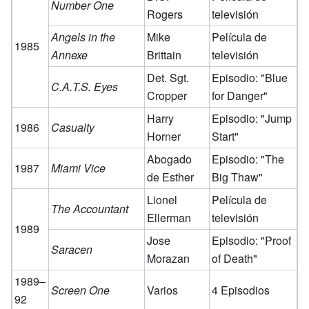
Number One
Rogers
televisión
Angels in the
Mike
Película de
1985
Annexe
Brittain
televisión
Det. Sgt.
Episodio: "Blue
C.A.T.S. Eyes
Cropper
for Danger"
Harry
Episodio: "Jump
1986
Casualty
Horner
Start"
Abogado
Episodio: "The
1987
Miami Vice
de Esther
Big Thaw"
Lionel
Película de
The Accountant
Ellerman
televisión
1989
Jose
Episodio: "Proof
Saracen
Morazan
of Death"
1989–
Screen One
Varios
4 Episodios
92