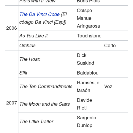
Plots with a View
Boris Plots
Obispo
The Da Vinci Code
(El
Manuel
código Da Vinci [Esp])
Aringarosa
2006
As You Like It
Touchstone
Orchids
Corto
Dick
The Hoax
Suskind
Silk
Baldabiou
Ramsés, el
The Ten Commandments
Voz
faraón
Davide
2007
The Moon and the Stars
Rieti
Sargento
The Little Traitor
Dunlop