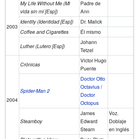
My Life Without Me (Mi
Padre de
vida sin mí [Esp])
Ann
Identity (Identidad [Esp])
Dr. Malick
2003
Coffee and Cigarettes
Él mismo
Johann
Luther (Lutero [Esp])
Tetzel
Victor Hugo
Crónicas
Puente
Doctor Otto
Octavius /
Spider-Man 2
Doctor
2004
Octopus
James
Voz.
Steamboy
Edward
Doblaje
Steam
en inglés