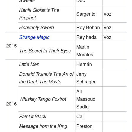
Swelter
Doc
Kahlil Gibran's The
Sargento
Voz
Prophet
Heavenly Sword
Rey Bohan
Voz
Strange Magic
Rey hada
Voz
2015
Martin
The Secret in Their Eyes
Morales
Little Men
Hernán
Donald Trump's The Art of
Jerry
the Deal: The Movie
Schrager
Ali
Whiskey Tango Foxtrot
Massoud
2016
Sadiq
Paint It Black
Cal
Message from the King
Preston