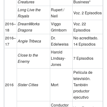
Creatures
Business"
Long Live the
Rupert /
Voz. 2 Episodios
Royals
Neil
2016–
DreamWorks
Viggo
Voz. 22
18
Dragons
Grimborn
Episodios
2016–
Dr.
No acreditado.
Angie Tribeca
17
Edelweiss
14 Episodios
Harold
Close to the
Lindsay-
7 Episodios
Enemy
Jones
Película de
televisión.
2016
Sister Cities
Mort
También
productor
ejecutivo
Conductor