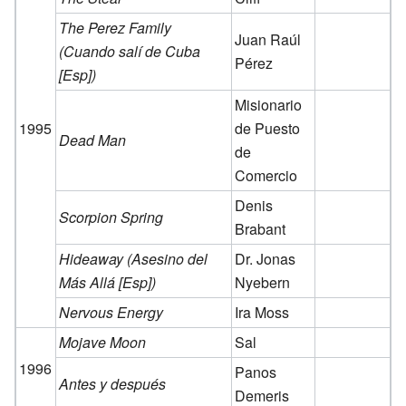
The Perez Family
Juan Raúl
(Cuando salí de Cuba
Pérez
[Esp])
Misionario
1995
de Puesto
Dead Man
de
Comercio
Denis
Scorpion Spring
Brabant
Hideaway (Asesino del
Dr. Jonas
Más Allá [Esp])
Nyebern
Nervous Energy
Ira Moss
Mojave Moon
Sal
1996
Panos
Antes y después
Demeris