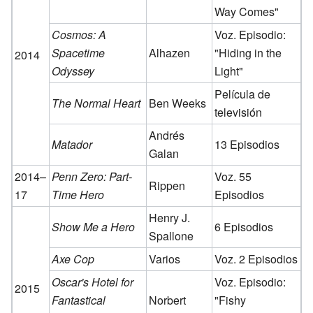
Way Comes"
Cosmos: A
Voz. Episodio:
Spacetime
Alhazen
"Hiding in the
2014
Odyssey
Light"
Película de
The Normal Heart
Ben Weeks
televisión
Andrés
Matador
13 Episodios
Galan
2014–
Penn Zero: Part-
Voz. 55
Rippen
17
Time Hero
Episodios
Henry J.
Show Me a Hero
6 Episodios
Spallone
Axe Cop
Varios
Voz. 2 Episodios
Oscar's Hotel for
Voz. Episodio:
2015
Fantastical
Norbert
"Fishy