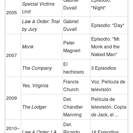
Special Victims
Duvall
"Night"
Unit
2005
Law & Order: Trial
Gabriel
Episodio: "Day"
by Jury
Duvall
Episodio: "Mr.
Peter
Monk
Monk and the
Magneri
Naked Man"
2007
El
The Company
3 Episodios
hechicero
Francis
Voz. Película de
Yes, Virginia
Church
televisión
2009
Det.
Película de
The Lodger
Chandler
televisión. Copia
Manning
de Jack, el ...
Det.
2010–
Law & Order: LA
Ricardo
16 Episodios