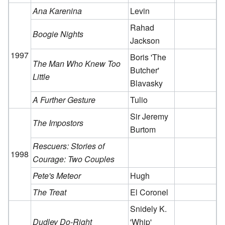
Ana Karenina
Levin
Rahad
Boogie Nights
Jackson
1997
Boris 'The
The Man Who Knew Too
Butcher'
Little
Blavasky
A Further Gesture
Tulio
Sir Jeremy
The Impostors
Burtom
Rescuers: Stories of
1998
Courage: Two Couples
Pete's Meteor
Hugh
The Treat
El Coronel
Snidely K.
Dudley Do-Right
'Whip'