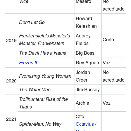
Vice
Mesero
No
acreditado
Howard
Don't Let Go
Keleshian
Frankenstein's Monster's
Aubrey
Corto
2019
Monster, Frankenstein
Fields
The Devil Has a Name
Big Boss
Frozen II
Rey Agnarr
Voz
Jordan
No
Promising Young Woman
Green
acreditado
2020
The Water Man
Jim Bussey
Trollhunters: Rise of the
Archie
Voz
Titans
Otto
2021
Spider-Man: No Way
Octavius /