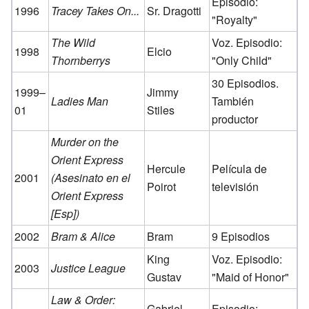
Episodio:
1996
Tracey Takes On...
Sr. Dragotti
"Royalty"
The Wild
Voz. Episodio:
1998
Elcio
Thornberrys
"Only Child"
30 Episodios.
1999–
Jimmy
Ladies Man
También
01
Stiles
productor
Murder on the
Orient Express
Hercule
Película de
2001
(Asesinato en el
Poirot
televisión
Orient Express
[Esp])
2002
Bram & Alice
Bram
9 Episodios
King
Voz. Episodio:
2003
Justice League
Gustav
"Maid of Honor"
Law & Order:
Gabriel
Episodio: