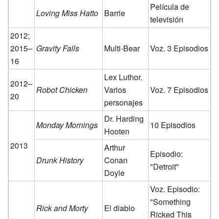
Película de
Loving Miss Hatto
Barrie
televisión
2012;
2015–
Gravity Falls
Multi-Bear
Voz. 3 Episodios
16
Lex Luthor.
2012–
Robot Chicken
Varios
Voz. 7 Episodios
20
personajes
Dr. Harding
Monday Mornings
10 Episodios
Hooten
2013
Arthur
Episodio:
Drunk History
Conan
"Detroit"
Doyle
Voz. Episodio:
"Something
Rick and Morty
El diablo
Ricked This