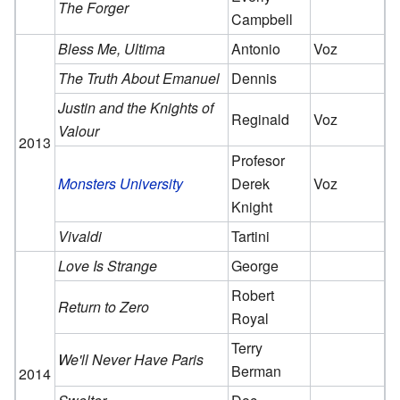
The Forger
Campbell
Bless Me, Ultima
Antonio
Voz
The Truth About Emanuel
Dennis
Justin and the Knights of
Reginald
Voz
Valour
2013
Profesor
Monsters University
Derek
Voz
Knight
Vivaldi
Tartini
Love Is Strange
George
Robert
Return to Zero
Royal
Terry
We'll Never Have Paris
Berman
2014