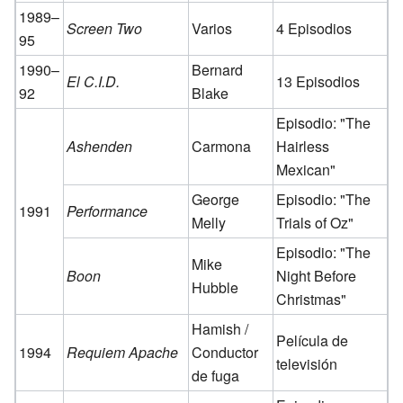
1989–
Screen Two
Varios
4 Episodios
95
1990–
Bernard
El C.I.D.
13 Episodios
92
Blake
Episodio: "The
Ashenden
Carmona
Hairless
Mexican"
George
Episodio: "The
1991
Performance
Melly
Trials of Oz"
Episodio: "The
Mike
Boon
Night Before
Hubble
Christmas"
Hamish /
Película de
1994
Requiem Apache
Conductor
televisión
de fuga