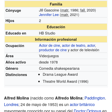
Familia
Jill Gascoine (
matr.
1986;
fall.
2020)
Cónyuge
Jennifer Lee
(
matr.
2021)
2
Hijos
Educación
HB Studio
Educado en
Información profesional
Actor de cine
,
actor de teatro
,
actor
,
Ocupación
productor de cine
y actor de televisión
Videojuegos
Área
desde 1978
Años activo
Comedia shakespeariana
Género
Drama League Award
Distinciones
Theatre World Award
(1996)
Alfred Molina
(nacido como
Alfredo Molina
;
Paddington
.
Londres
; 24 de mayo de 1953) es un
actor
británico
mayormente conocido por su papel del
Doctor Octopus
en