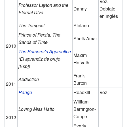
Voz.
Professor Layton and the
Danny
Doblaje
Eternal Diva
en inglés
The Tempest
Stefano
Prince of Persia: The
Sheik Amar
Sands of Time
2010
The Sorcerer's Apprentice
Maxim
(El aprendiz de brujo
Horvath
[Esp])
Frank
Abduction
Burton
2011
Rango
Roadkill
Voz
William
Loving Miss Hatto
Barrington-
Coupe
2012
Everly