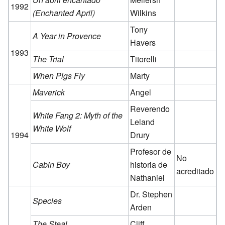
1992
(Enchanted April)
Wilkins
Tony
A Year in Provence
Havers
1993
The Trial
Titorelli
When Pigs Fly
Marty
Maverick
Angel
Reverendo
White Fang 2: Myth of the
Leland
White Wolf
1994
Drury
Profesor de
No
Cabin Boy
historia de
acreditado
Nathaniel
Dr. Stephen
Species
Arden
The Steal
Cliff