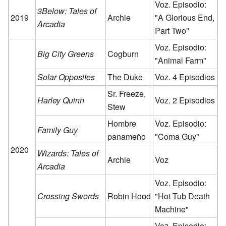
Voz. Episodio:
3Below: Tales of
2019
Archie
"A Glorious End,
Arcadia
Part Two"
Voz. Episodio:
Big City Greens
Cogburn
"Animal Farm"
Solar Opposites
The Duke
Voz. 4 Episodios
Sr. Freeze,
Harley Quinn
Voz. 2 Episodios
Stew
Hombre
Voz. Episodio:
Family Guy
panameño
"Coma Guy"
2020
Wizards: Tales of
Archie
Voz
Arcadia
Voz. Episodio:
Crossing Swords
Robin Hood
"Hot Tub Death
Machine"
Voz. Episodio: