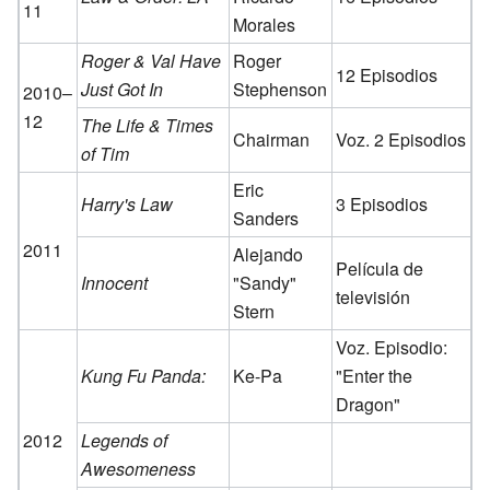
11
Morales
Roger & Val Have
Roger
12 Episodios
Just Got In
Stephenson
2010–
12
The Life & Times
Chairman
Voz. 2 Episodios
of Tim
Eric
Harry's Law
3 Episodios
Sanders
2011
Alejando
Película de
Innocent
"Sandy"
televisión
Stern
Voz. Episodio:
Kung Fu Panda:
Ke-Pa
"Enter the
Dragon"
2012
Legends of
Awesomeness