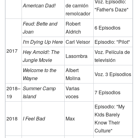
Voz. Episodio:
American Dad!
de camión
"Father's Daze"
remolcador
Feud: Bette and
Robert
6 Episodios
Joan
Aldrich
I'm Dying Up Here
Carl Veisor
Episodio: "Pilot"
2017
Hey Arnold!: The
Voz. Película de
Lasombra
Jungle Movie
televisión
Welcome to the
Albert
Voz. 3 Episodios
Wayne
Molina
2018–
Summer Camp
Varias
7 Episodios
19
Island
voces
Episodio: "My
Kids Barely
2018
I Feel Bad
Max
Know Their
Culture"