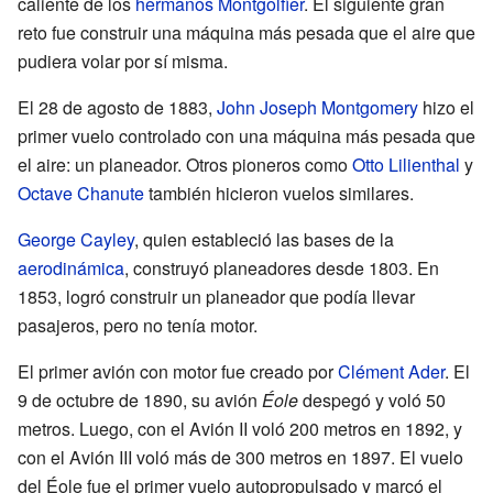
caliente de los
hermanos Montgolfier
. El siguiente gran
reto fue construir una máquina más pesada que el aire que
pudiera volar por sí misma.
El 28 de agosto de 1883,
John Joseph Montgomery
hizo el
primer vuelo controlado con una máquina más pesada que
el aire: un planeador. Otros pioneros como
Otto Lilienthal
y
Octave Chanute
también hicieron vuelos similares.
George Cayley
, quien estableció las bases de la
aerodinámica
, construyó planeadores desde 1803. En
1853, logró construir un planeador que podía llevar
pasajeros, pero no tenía motor.
El primer avión con motor fue creado por
Clément Ader
. El
9 de octubre de 1890, su avión
Éole
despegó y voló 50
metros. Luego, con el Avión II voló 200 metros en 1892, y
con el Avión III voló más de 300 metros en 1897. El vuelo
del Éole fue el primer vuelo autopropulsado y marcó el