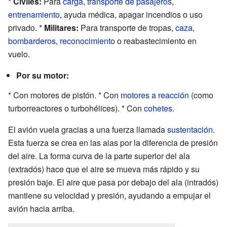
*
Civiles:
Para
carga
,
transporte de pasajeros
,
entrenamiento
, ayuda médica, apagar incendios o uso
privado. *
Militares:
Para transporte de tropas,
caza
,
bombarderos
,
reconocimiento
o reabastecimiento en
vuelo.
Por su motor:
* Con motores de pistón. * Con
motores a reacción
(como
turborreactores o turbohélices). * Con
cohetes
.
El avión vuela gracias a una fuerza llamada
sustentación
.
Esta fuerza se crea en las alas por la diferencia de presión
del aire. La forma curva de la parte superior del ala
(extradós) hace que el aire se mueva más rápido y su
presión baje. El aire que pasa por debajo del ala (intradós)
mantiene su velocidad y presión, ayudando a empujar el
avión hacia arriba.