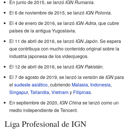
En junio de 2015, se lanzó
IGN Rumania
.
El 6 de noviembre de 2015, se lanzó
IGN Polonia
.
El 4 de enero de 2016, se lanzó
IGN Adria
, que cubre
países de la antigua Yugoslavia.
El 11 de abril de 2016, se lanzó
IGN Japón
. Se espera
que contribuya con mucho contenido original sobre la
industria japonesa de los videojuegos.
El 12 de abril de 2016, se lanzó
IGN Pakistán
.
El 7 de agosto de 2019, se lanzó la versión de
IGN
para
el
sudeste asiático
, cubriendo
Malasia
,
Indonesia
,
Singapur
,
Tailandia
,
Vietnam
y
Filipinas
.
En septiembre de 2020,
IGN China
se lanzó como un
medio independiente de Tencent.
Liga Profesional de IGN