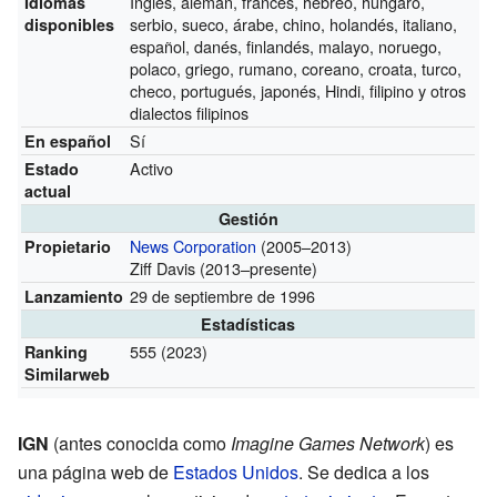
Inglés, alemán, francés, hebreo, húngaro,
Idiomas
serbio, sueco, árabe, chino, holandés, italiano,
disponibles
español, danés, finlandés, malayo, noruego,
polaco, griego, rumano, coreano, croata, turco,
checo, portugués, japonés, Hindi, filipino y otros
dialectos filipinos
Sí
En español
Activo
Estado
actual
Gestión
News Corporation
(2005–2013)
Propietario
Ziff Davis
(2013–presente)
29 de septiembre de 1996
Lanzamiento
Estadísticas
555 (2023)
Ranking
Similarweb
IGN
(antes conocida como
Imagine Games Network
) es
una página web de
Estados Unidos
. Se dedica a los