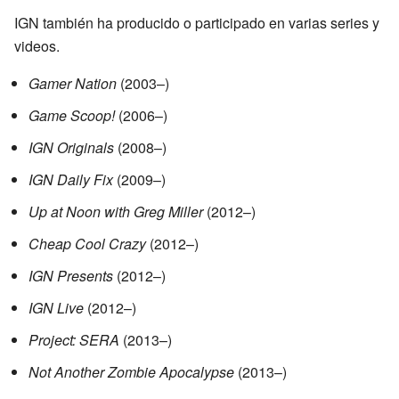
IGN también ha producido o participado en varias series y
videos.
Gamer Nation
(2003–)
Game Scoop!
(2006–)
IGN Originals
(2008–)
IGN Daily Fix
(2009–)
Up at Noon with Greg Miller
(2012–)
Cheap Cool Crazy
(2012–)
IGN Presents
(2012–)
IGN Live
(2012–)
Project: SERA
(2013–)
Not Another Zombie Apocalypse
(2013–)