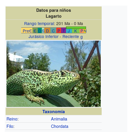
Datos para niños
Lagarto
Rango temporal
: 201 Ma - 0 Ma
PreЄ
Є
O
S
D
C
P
T
J
K
P
N
Jurásico Inferior
-
Reciente
g
Taxonomía
Reino
:
Animalia
Filo
:
Chordata