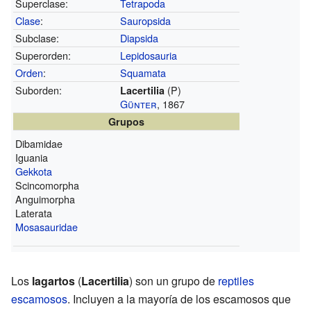
Superclase:
Tetrapoda
Clase
:
Sauropsida
Subclase:
Diapsida
Superorden:
Lepidosauria
Orden
:
Squamata
Suborden:
(P)
Lacertilia
Günter
, 1867
Grupos
Dibamidae
Iguania
Gekkota
Scincomorpha
Anguimorpha
Laterata
Mosasauridae
Los
lagartos
(
Lacertilia
) son un grupo de
reptiles
escamosos
. Incluyen a la mayoría de los escamosos que