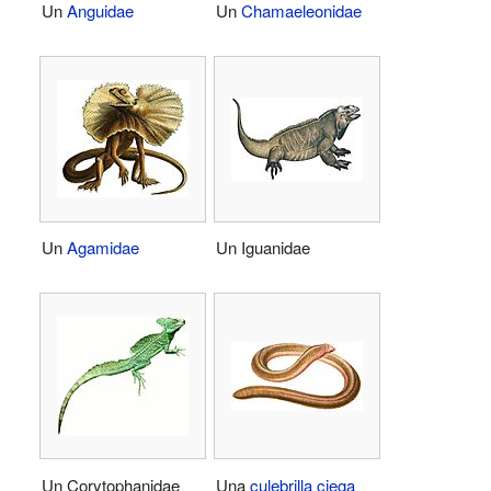
Un
Anguidae
Un
Chamaeleonidae
Un
Agamidae
Un Iguanidae
Un Corytophanidae
Una
culebrilla ciega