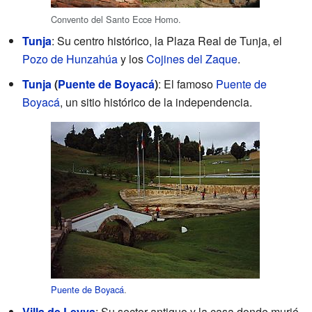
Convento del Santo Ecce Homo.
Tunja
: Su centro histórico, la Plaza Real de Tunja, el
Pozo de Hunzahúa
y los
Cojines del Zaque
.
Tunja
(
Puente de Boyacá
)
: El famoso
Puente de
Boyacá
, un sitio histórico de la independencia.
Puente de Boyacá
.
Villa de Leyva
: Su sector antiguo y la casa donde murió