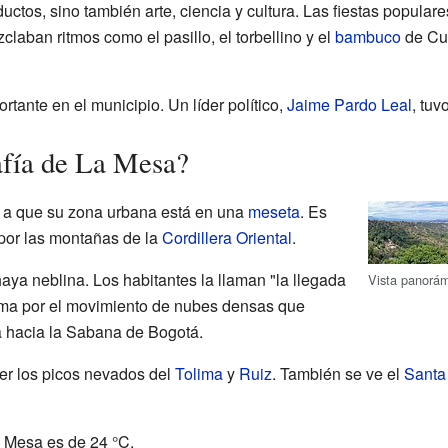
ctos, sino también arte, ciencia y cultura. Las fiestas populare
zclaban ritmos como el pasillo, el torbellino y el
bambuco
de Cun
rtante en el municipio. Un líder político,
Jaime Pardo Leal
, tuv
afía de La Mesa?
 a que su zona urbana está en una
meseta
. Es
por las montañas de la
Cordillera Oriental
.
aya neblina. Los habitantes la llaman "la llegada
Vista panorám
orma por el movimiento de nubes densas que
a hacia la Sabana de Bogotá.
ver los picos nevados del
Tolima
y
Ruiz
. También se ve el
Santa
 Mesa es de 24 °C.