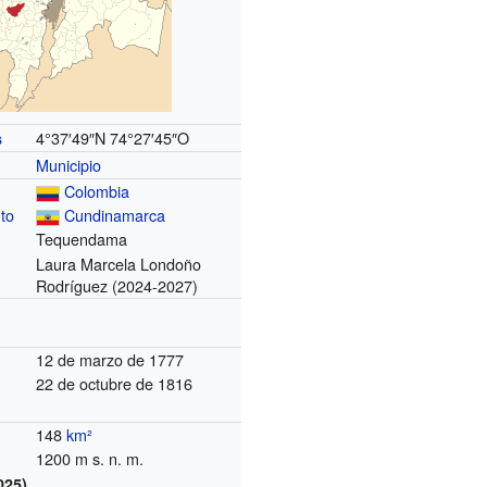
4°37′49″N
74°27′45″O
s
Municipio
Colombia
to
Cundinamarca
Tequendama
Laura Marcela Londoño
Rodríguez
(2024-2027)
12 de marzo de 1777
22 de octubre de 1816
148
km²
1200 m s. n. m.
025)