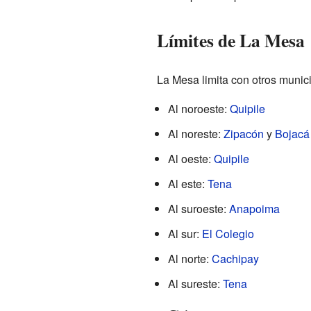
Límites de La Mesa
La Mesa limita con otros munici
Al noroeste:
Quipile
Al noreste:
Zipacón
y
Bojacá
Al oeste:
Quipile
Al este:
Tena
Al suroeste:
Anapoima
Al sur:
El Colegio
Al norte:
Cachipay
Al sureste:
Tena