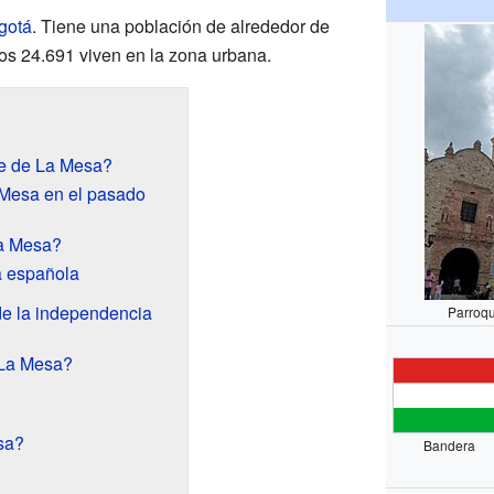
gotá
. Tiene una población de alrededor de
nos 24.691 viven en la zona urbana.
e de La Mesa?
Mesa en el pasado
La Mesa?
a española
de la independencia
Parroqu
 La Mesa?
sa?
Bandera