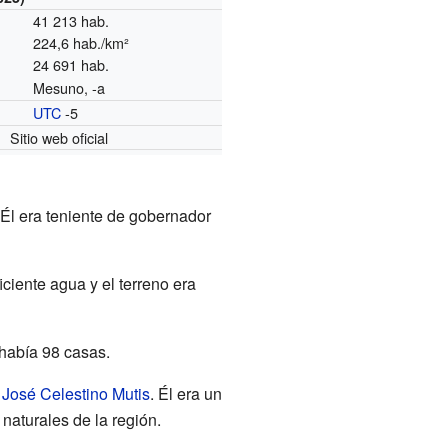
41 213 hab.
224,6 hab./km²
24 691 hab.
Mesuno, -a
UTC
-5
o
Sitio web oficial
Él era teniente de gobernador
ciente agua y el terreno era
 había 98 casas.
r
José Celestino Mutis
. Él era un
naturales de la región.