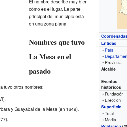
El nombre describe muy bien
cómo es el lugar. La parte
principal del municipio está
en una zona plana.
Coordenada
Nombres que tuvo
Entidad
•
País
La Mesa en el
•
Departamen
• Provincia
pasado
Alcalde
Eventos
sa tuvo otros nombres:
históricos
• Fundación
I).
• Erección
Superficie
bara y Guayabal de la Mesa (en 1649).
• Total
77).
• Media
Población
(2