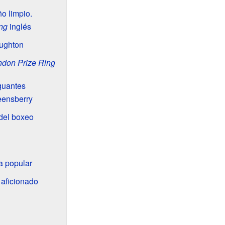
o limpio.
ng
inglés
oughton
ndon Prize Ring
guantes
eensberry
del boxeo
ra popular
 aficionado