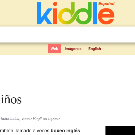
Web
Imágenes
English
niños
a helenística, véase Púgil en reposo.
también llamado a veces
boxeo inglés
,