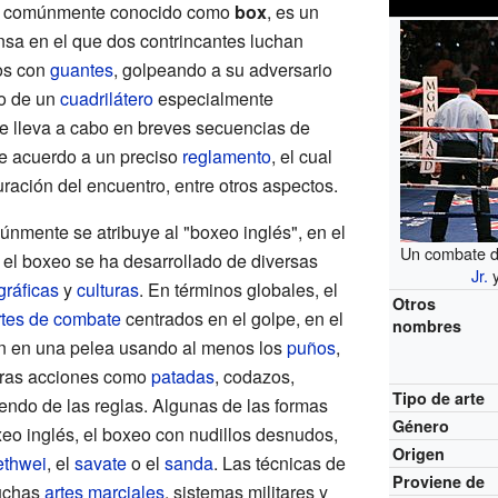
y comúnmente conocido como
box
, es un
sa en el que dos contrincantes luchan
os con
guantes
, golpeando a su adversario
ro de un
cuadrilátero
especialmente
 se lleva a cabo en breves secuencias de
e acuerdo a un preciso
reglamento
, el cual
ración del encuentro, entre otros aspectos.
únmente se atribuye al "boxeo inglés", en el
Un combate d
 el boxeo se ha desarrollado de diversas
Jr.
gráficas
y
culturas
. En términos globales, el
Otros
tes de combate
centrados en el golpe, en el
nombres
n en una pelea usando al menos los
puños
,
tras acciones como
patadas
, codazos,
Tipo de arte
endo de las reglas. Algunas de las formas
Género
eo inglés, el boxeo con nudillos desnudos,
Origen
ethwei
, el
savate
o el
sanda
. Las técnicas de
Proviene de
uchas
artes marciales
, sistemas militares y