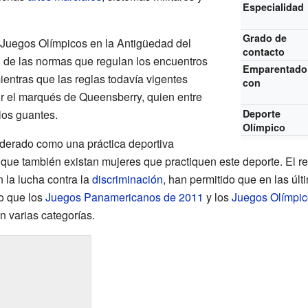
Especialidad
Grado de
 Juegos Olímpicos en la Antigüedad del
contacto
n
de las normas que regulan los encuentros
Emparentado
entras que las reglas todavía vigentes
con
r el marqués de Queensberry, quien entre
 los guantes.
Deporte
Olímpico
iderado como una práctica deportiva
ue también existan mujeres que practiquen este deporte. El r
 la lucha contra la
discriminación
, han permitido que en las úl
o que los
Juegos Panamericanos de 2011
y los
Juegos Olímpic
n varias categorías.