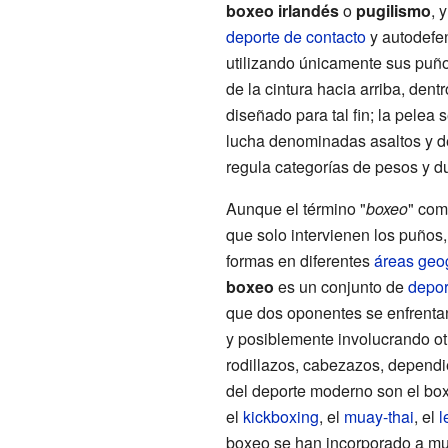
boxeo irlandés
o
pugilismo
, 
deporte de contacto
y autodefen
utilizando únicamente sus puñ
de la cintura hacia arriba, dent
diseñado para tal fin; la pelea
lucha denominadas asaltos y d
regula categorías de pesos y du
Aunque el término "
boxeo
" com
que solo intervienen los puños,
formas en diferentes
áreas geo
boxeo
es un conjunto de
depor
que dos oponentes se enfrenta
y posiblemente involucrando o
rodillazos, cabezazos, dependi
del deporte moderno son el box
el
kickboxing
, el
muay-thai
, el
l
boxeo se han incorporado a m