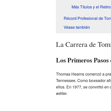
Más Títulos y el Retiro
Récord Profesional de To
Véase también
La Carrera de To
Los Primeros Pasos 
Thomas Hearns comenzó a prac
Tennessee. Como boxeador afi
ellos. En 1977, se convirtió e
wélter.