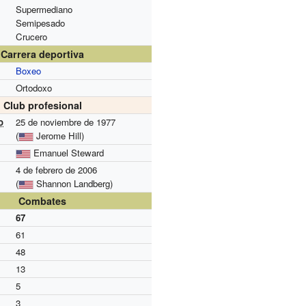
Supermediano
Semipesado
Crucero
Carrera deportiva
Boxeo
Ortodoxo
Club profesional
o
25 de noviembre de 1977
(
Jerome Hill)
Emanuel Steward
4 de febrero de 2006
(
Shannon Landberg)
Combates
67
61
48
13
5
3