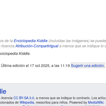
los de la
Enciclopedia Kiddle
(incluidas las imágenes) se puede u
a licencia
Atribución-CompartirIgual
a menos que se indique lo con
ciclopedia Kiddle.
Última edición el 17 oct 2025, a las 11:19
Sugerir una edición
.
dle
a licencia
CC BY-SA 3.0
, a menos que se indique lo contrario. Los artíc
ccionados de
Wikipedia
, reescritos para niños. Powered by
MediaWiki
.