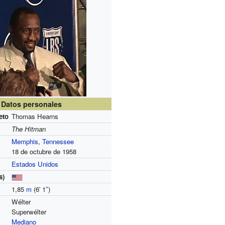
Datos personales
eto
Thomas Hearns
The Hitman
Memphis
,
Tennessee
18 de octubre de 1958
Estados Unidos
s)
1,85
m
(6
′
1
″
)
Wélter
Superwélter
Mediano