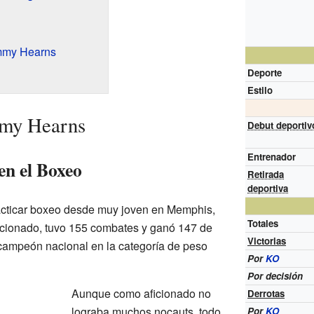
mmy Hearns
Deporte
Estilo
mmy Hearns
Debut deportiv
Entrenador
en el Boxeo
Retirada
deportiva
ticar boxeo desde muy joven en Memphis,
Totales
cionado, tuvo 155 combates y ganó 147 de
Victorias
n campeón nacional en la categoría de peso
Por
KO
Por decisión
Aunque como aficionado no
Derrotas
lograba muchos nocauts, todo
Por
KO