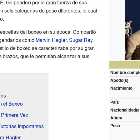
El Golpeador) por la gran fuerza de sus
seis categorías de peso diferentes, lo cual
o.
estrellas del boxeo en su época. Compartió
legendarios como
Marvin Hagler
,
Sugar Ray
stilo de boxeo se caracterizaba por su gran
s brazos, que le permitían alcanzar a sus
Nombre compl
Apodo(s)
Nacimiento
rns
País
n el Boxeo
Nacionalidad(e
 Primera Vez
Altura
ictorias Importantes
Peso
ra Hagler