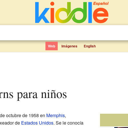
Web
Imágenes
English
rns para niños
 de octubre de 1958 en
Memphis
,
oxeador de
Estados Unidos
. Se le conocía