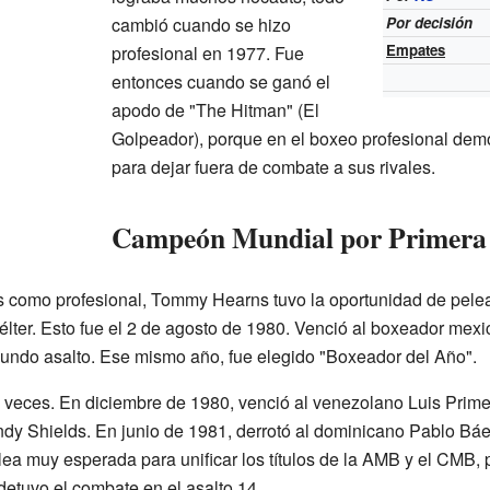
cambió cuando se hizo
Por decisión
Empates
profesional en 1977. Fue
entonces cuando se ganó el
apodo de "The Hitman" (El
Golpeador), porque en el boxeo profesional demo
para dejar fuera de combate a sus rivales.
Campeón Mundial por Primera
omo profesional, Tommy Hearns tuvo la oportunidad de pelear p
lter. Esto fue el 2 de agosto de 1980. Venció al boxeador me
undo asalto. Ese mismo año, fue elegido "Boxeador del Año".
es veces. En diciembre de 1980, venció al venezolano Luis Prime
dy Shields. En junio de 1981, derrotó al dominicano Pablo Báe
ea muy esperada para unificar los títulos de la AMB y el CMB, 
detuvo el combate en el asalto 14.