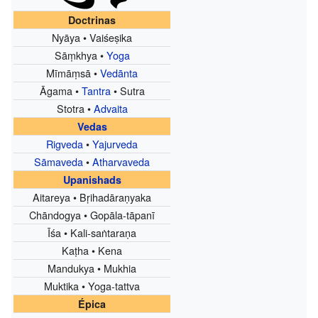
Doctrinas
Nyāya • Vaiśeṣika
Sāṃkhya •
Yoga
Mīmāṃsā •
Vedānta
Āgama •
Tantra
• Sutra
Stotra •
Advaita
Vedas
Rigveda
•
Yajurveda
Sāmaveda
•
Atharvaveda
Upanishads
Aitareya • Bṛihadāraṇyaka
Chāndogya • Gopāla-tāpanī
Īśa • Kali-saṅtaraṇa
Kaṭha • Kena
Mandukya • Mukhia
Muktika • Yoga-tattva
Épica