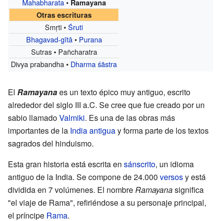
Mahabharata
•
Ramayana
Otras escrituras
Smṛti •
Śruti
Bhagavad-gītā
•
Purana
Sutras • Pañcharatra
Divya prabandha •
Dharma śāstra
El
Ramayana
es un texto épico muy antiguo, escrito
alrededor del siglo III a.C. Se cree que fue creado por un
sabio llamado
Valmiki
. Es una de las obras más
importantes de la
India antigua
y forma parte de los textos
sagrados del hinduismo.
Esta gran historia está escrita en
sánscrito
, un idioma
antiguo de la India. Se compone de 24.000
versos
y está
dividida en 7 volúmenes. El nombre
Ramayana
significa
"el viaje de Rama", refiriéndose a su personaje principal,
el príncipe
Rama
.