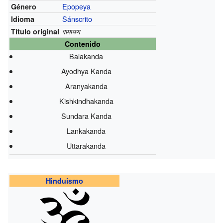
Epopeya
Género
Sánscrito
Idioma
Título original
रामायण
Contenido
Balakanda
Ayodhya Kanda
Aranyakanda
Kishkindhakanda
Sundara Kanda
Lankakanda
Uttarakanda
Hinduismo