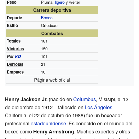
Peso
Pluma,
ligero
y wélter
Carrera deportiva
Deporte
Boxeo
Estilo
Ortodoxo
Combates
Totales
181
Victorias
150
Por
KO
101
Derrotas
21
Empates
10
Página web oficial
Henry Jackson Jr.
(nacido en
Columbus
, Misisipi, el 12
de diciembre de 1912 – fallecido en
Los Ángeles
,
California, el 22 de octubre de 1988) fue un boxeador
profesional
estadounidense
. Es conocido en el mundo del
boxeo como
Henry Armstrong
. Muchos expertos y otros