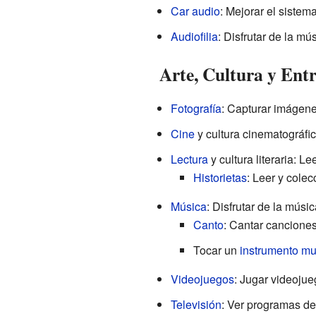
Car audio
: Mejorar el sistem
Audiofilia
: Disfrutar de la mú
Arte, Cultura y Ent
Fotografía
: Capturar imágen
Cine
y cultura cinematográfic
Lectura
y cultura literaria: Le
Historietas
: Leer y colec
Música
: Disfrutar de la músic
Canto
: Cantar canciones
Tocar un
instrumento mu
Videojuegos
: Jugar videojue
Televisión
: Ver programas de 