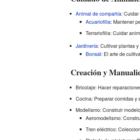
Animal de compañía
: Cuidar
Acuariofilia
: Mantener pe
Terrariofilia: Cuidar ani
Jardinería
: Cultivar plantas y 
Bonsái
: El arte de culti
Creación y Manuali
Bricolaje: Hacer reparacione
Cocina: Preparar comidas y 
Modelismo: Construir modelos
Aeromodelismo: Construi
Tren eléctrico: Coleccion