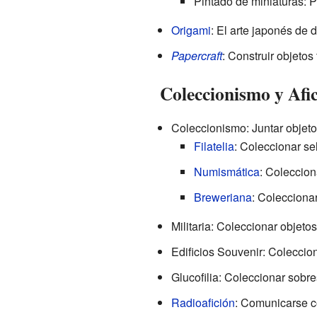
Pintado de miniaturas: P
Origami
: El arte japonés de d
Papercraft
: Construir objetos
Coleccionismo y Afic
Coleccionismo: Juntar objetos
Filatelia
: Coleccionar se
Numismática
: Coleccion
Breweriana
: Coleccionar
Militaria: Coleccionar objetos 
Edificios Souvenir: Coleccion
Glucofilia: Coleccionar sobre
Radioafición
: Comunicarse c