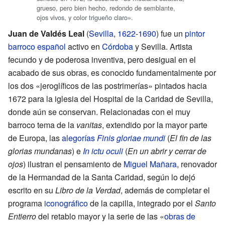
grueso, pero bien hecho, redondo de semblante,
ojos vivos, y color trigueño claro».
Juan de Valdés Leal
(
Sevilla
,
1622
-
1690
) fue un
pintor
barroco español
activo en
Córdoba
y Sevilla. Artista
fecundo y de poderosa inventiva, pero desigual en el
acabado de sus obras, es conocido fundamentalmente por
los dos «jeroglíficos de las postrimerías» pintados hacia
1672 para la iglesia del Hospital de la Caridad de Sevilla,
donde aún se conservan. Relacionadas con el muy
barroco tema de la
vanitas
, extendido por la mayor parte
de Europa, las
alegorías
Finis gloriae mundi
(
El fin de las
glorias mundanas
) e
In ictu oculi
(
En un abrir y cerrar de
ojos
) ilustran el pensamiento de
Miguel Mañara
, renovador
de la Hermandad de la Santa Caridad, según lo dejó
escrito en su
Libro de la Verdad
, además de completar el
programa
iconográfico
de la capilla, integrado por el
Santo
Entierro
del retablo mayor y la serie de las «
obras de