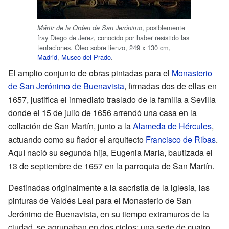
, posiblemente
Mártir de la Orden de San Jerónimo
fray Diego de Jerez, conocido por haber resistido las
tentaciones. Óleo sobre lienzo, 249 x 130 cm,
Madrid
,
Museo del Prado
.
El amplio conjunto de obras pintadas para el
Monasterio
de San Jerónimo de Buenavista
, firmadas dos de ellas en
1657, justifica el inmediato traslado de la familia a Sevilla
donde el 15 de julio de 1656 arrendó una casa en la
collación de San Martín, junto a la
Alameda de Hércules
,
actuando como su fiador el arquitecto
Francisco de Ribas
.
Aquí nació su segunda hija, Eugenia María, bautizada el
13 de septiembre de 1657 en la parroquia de San Martín.
Destinadas originalmente a la sacristía de la iglesia, las
pinturas de Valdés Leal para el Monasterio de San
Jerónimo de Buenavista, en su tiempo extramuros de la
ciudad, se agrupaban en dos ciclos: una serie de cuatro