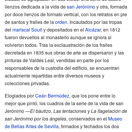
lienzos dedicada a la vida de
san Jerónimo
y otra, formada
por doce lienzos de formato vertical, con los retratos en pie
de santos y frailes de la
orden
. Incautados por las tropas
del
mariscal Soult
y depositados en el
Alcázar
, en 1812
fueron devueltos al monasterio aunque se ignora si
volvieron todos. Tras la exclaustración de los frailes
decretada en 1835 sus obras de arte se dispersaron y las
pinturas de Valdés Leal, vendidas en parte por los
responsables de la custodia del edificio, se encuentran
actualmente repartidas entre diversos museos y
colecciones privadas.
Elogiados por
Ceán Bermúdez
, que los pone entre lo
mejor que pintó, los cuadros de la serie de la vida de san
Jerónimo —
El bautizo, Las tentaciones
y
La flagelación de
san Jerónimo por los ángeles
, conservados en el
Museo
de Bellas Artes de Sevilla
, firmados y fechados los dos