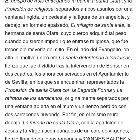
El obispo de Asís entregando la palma a santa Clara
, y la
Profesión de religiosa
, separados ambos asuntos por una
ventana fingida, un pedestal y la figura de un angelote, y
debajo, en formato apaisado,
El milagro de santa Inés
, la
hermana de santa Clara, cuyo cuerpo adquirió tal peso
cuando quisieron impedir que entrase religiosa, que fue
imposible moverla del sitio. En el lado del Evangelio, en
alto, el motivo único era
La santa deteniendo a los turcos
,
lienzo que fue dividido tras la intervención de Bonsor en
dos cuadros, los ahora conservados en el Ayuntamiento
de Sevilla, en los que se encuentran representados la
Procesión de santa Clara con la Sagrada Forma
y
La
retirada de los sarracenos
, originalmente separados por
una ventana abierta en el muro y un lienzo perdido con
dos sarracenos huyendo. Por fin, en el mismo muro,
debajo,
La muerte de santa Clara
, con la aparición de
Jesús y la Virgen acompañados de un coro de vírgenes,
lienzo firmado en letras romanas «
JOANNES BALDES //