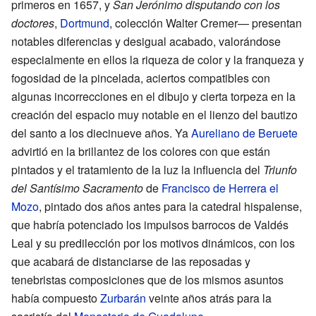
primeros en 1657, y
San Jerónimo disputando con los
doctores
,
Dortmund
, colección Walter Cremer— presentan
notables diferencias y desigual acabado, valorándose
especialmente en ellos la riqueza de color y la franqueza y
fogosidad de la pincelada, aciertos compatibles con
algunas incorrecciones en el dibujo y cierta torpeza en la
creación del espacio muy notable en el lienzo del bautizo
del santo a los diecinueve años. Ya
Aureliano de Beruete
advirtió en la brillantez de los colores con que están
pintados y el tratamiento de la luz la influencia del
Triunfo
del Santísimo Sacramento
de
Francisco de Herrera el
Mozo
, pintado dos años antes para la catedral hispalense,
que habría potenciado los impulsos barrocos de Valdés
Leal y su predilección por los motivos dinámicos, con los
que acabará de distanciarse de las reposadas y
tenebristas composiciones que de los mismos asuntos
había compuesto
Zurbarán
veinte años atrás para la