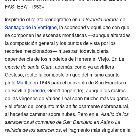
FASI-EBAT-1653
».
Inspirado el relato iconográfico en
La leyenda dorada
de
Santiago de la Vorágine
, la sobriedad y equilibrio con que
se componen las escenas monásticas —aunque alteradas
la composición general y los puntos de vista por los
recortes mencionados— muestran todavía cierta
dependencia de los modelos de Herrera el Viejo. En
La
muerte de santa Clara
, además, como ya advirtiera
Gestoso, repite la composición que del mismo asunto
pintó
Murillo
en 1645 para el convento de San Francisco
de Sevilla (
Dresde
, Gemäldegalerie), aunque los rostros
de las vírgenes de Valdés Leal sean mucho más vulgares
y el efecto del conjunto más artificiosamente sobrenatural,
al hacerlas caminar sobre nubes. Pero en el
Asalto de los
sarracenos al convento de San Damiano en Asís
o
La
retirada de los sarracenos
, el fragmento más singular de la