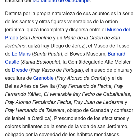
sacristía del
Monasterio de Guadalupe
.
Distinta por la propia naturaleza de sus asuntos es la serie
de los santos y otras figuras venerables de la orden
jerónima, quizá incompleta y dispersa entre el
Museo del
Prado
(
San Jerónimo
y un
Mártir de la Orden de San
Jerónimo
, quizá fray Diego de Jerez), el Museo de Tessé
de
Le Mans
(
Santa Paula
), el Bowes Museum,
Barnard
Castle
(
Santa Eustoquio
), la Gemäldegalerie Alte Meister
de
Dresde
(
Fray Vasco de Portugal
), el museo de pintura y
escultura de
Grenoble
(
Fray Alonso de Ocaña
) y el de
Bellas Artes de Sevilla (
Fray Fernando de Pecha, Fray
Fernando Yáñez, El venerable fray Pedro de Cabañuelas,
Fray Alonso Fernández Pecha, Fray Juan de Ledesma
y
Fray Hernando de Talavera
, obispo de Granada y confesor
de Isabel la Católica). Prescindiendo de los efectismos y
colores brillantes de la serie de la vida de san Jerónimo,
obligado por la severidad de los hábitos monásticos,