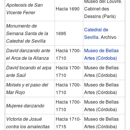
Museo del Louvre.
Apoteosis de San
Hacia 1690
Cabinet des
Vicente Ferrer
Dessins (París)
Monumento de
Catedral de
Semana Santa de la
1695
Sevilla
. Archivo
Catedral de Sevilla
David danzando ante
Hacia 1700-
Museo de Bellas
el Arca de la Alianza
1710
Artes (Córdoba)
David tocando el arpa
Hacia 1700-
Museo de Bellas
ante Saúl
1710
Artes (Córdoba)
Moisés y el paso del
Hacia 1700-
Museo de Bellas
Mar Rojo
1710
Artes (Córdoba)
Hacia 1700-
Museo de Bellas
Mujeres danzando
1710
Artes (Córdoba)
Victoria de Josué
Hacia 1710-
Museo de Bellas
contra los amalecitas
1715
Artes (Córdoba)