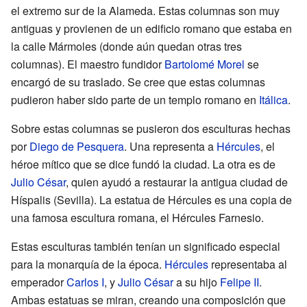
el extremo sur de la Alameda. Estas columnas son muy
antiguas y provienen de un edificio romano que estaba en
la calle Mármoles (donde aún quedan otras tres
columnas). El maestro fundidor
Bartolomé Morel
se
encargó de su traslado. Se cree que estas columnas
pudieron haber sido parte de un templo romano en
Itálica
.
Sobre estas columnas se pusieron dos esculturas hechas
por
Diego de Pesquera
. Una representa a
Hércules
, el
héroe mítico que se dice fundó la ciudad. La otra es de
Julio César
, quien ayudó a restaurar la antigua ciudad de
Híspalis (Sevilla). La estatua de Hércules es una copia de
una famosa escultura romana, el Hércules Farnesio.
Estas esculturas también tenían un significado especial
para la monarquía de la época.
Hércules
representaba al
emperador
Carlos I
, y
Julio César
a su hijo
Felipe II
.
Ambas estatuas se miran, creando una composición que