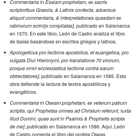
Commentaria in Esaiam prophetam, ex sacris
scriptoribus Graecis, & Latinis confecta, aduersus
aliquot commentaria, & interpretationes quasdam ex
rabinorum scrinijs compilatas]
, publicado en Salamanca
en 1570. En este libro, León de Castro analiza el libro
de Isaías basándose en escritos griegos y latinos.
Apologeticus pro lectione apostolica, et euangelica, pro
vulgata Diui Hieronymi, pro translatione 70 virorum,
proque omni ecclesiastica lectione contra earum
obtrectatores]
, publicado en Salamanca en 1585. Esta
obra defiende la lectura de textos apostólicos y
evangélicos.
Commentaria in Oseam prophetam, ex veterum patrum
scriptis, qui Prophetas omnes ad Christum referunt, iuxta
illud Domini, quae sunt in Psalmis & Prophetis scripta
de me]
, publicado en Salamanca en 1586. Aquí, León
de Castro comenta el libro del profeta Oseas.