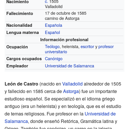
c.
1505
Nacimiento
Valladolid
17 de octubre de 1585
Fallecimiento
camino de Astorga
Española
Nacionalidad
Español
Lengua materna
Información profesional
Teólogo
, helenista,
escritor
y
profesor
Ocupación
universitario
Canónigo
Cargos ocupados
Universidad de Salamanca
Empleador
León de Castro
(nacido en
Valladolid
alrededor de 1505
y fallecido en 1585 cerca de
Astorga
) fue un importante
estudioso español. Se especializó en el idioma griego
antiguo (era un helenista) y en teología, que es el estudio
de temas religiosos. Fue profesor en la
Universidad de
Salamanca
, donde enseñó Retórica, Gramática latina y
Griego. También fue canónigo, un cargo en la iglesia.