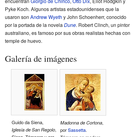
encuentran
Giorgio de Chirico
,
Otto Dix
, Eliot Hodgkin y
Pyke Koch. Algunos artistas estadounidenses que la
usaron son
Andrew Wyeth
y John Schoenherr, conocido
por la portada de la novela
Dune
. Robert Clinch, un pintor
australiano, es famoso por sus obras realistas hechas con
temple de huevo.
Galería de imágenes
Guido da Siena,
Madonna de Cortona
,
Iglesia de San Regolo
,
por
Sassetta
.
Siena. Témpera y oro