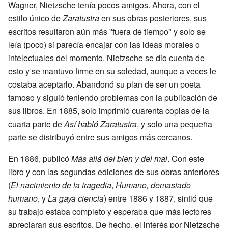
Wagner, Nietzsche tenía pocos amigos. Ahora, con el
estilo único de
Zaratustra
en sus obras posteriores, sus
escritos resultaron aún más "fuera de tiempo" y solo se
leía (poco) si parecía encajar con las ideas morales o
intelectuales del momento. Nietzsche se dio cuenta de
esto y se mantuvo firme en su soledad, aunque a veces le
costaba aceptarlo. Abandonó su plan de ser un poeta
famoso y siguió teniendo problemas con la publicación de
sus libros. En 1885, solo imprimió cuarenta copias de la
cuarta parte de
Así habló Zaratustra
, y solo una pequeña
parte se distribuyó entre sus amigos más cercanos.
En 1886, publicó
Más allá del bien y del mal
. Con este
libro y con las segundas ediciones de sus obras anteriores
(
El nacimiento de la tragedia
,
Humano, demasiado
humano
, y
La gaya ciencia
) entre 1886 y 1887, sintió que
su trabajo estaba completo y esperaba que más lectores
apreciaran sus escritos. De hecho, el interés por Nietzsche