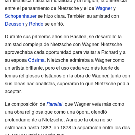
la metafísica hasta la moralidad y la religión, la diferencia
entre el pensamiento de Nietzsche y el de
Wagner
y
Schopenhauer
se hizo clara. También su amistad con
Deussen
y
Rohde
se enfrió.
Durante sus primeros años en Basilea, se desarrolló la
amistad compleja de Nietzsche con Wagner. Nietzsche
aprovechaba cada oportunidad para visitar a Richard y a
su esposa
Cósima
. Nietzsche admiraba a Wagner como
un artista brillante, pero el uso cada vez más fuerte de
temas religiosos cristianos en la obra de Wagner, junto con
sus ideas nacionalistas, superaron lo que Nietzsche podía
aceptar.
La composición de
Parsifal
, que Wagner veía más como
una obra religiosa que como una ópera, ofendió
profundamente a Nietzsche. Aunque la obra no se
estrenaría hasta 1882, en 1878 la separación entre los dos