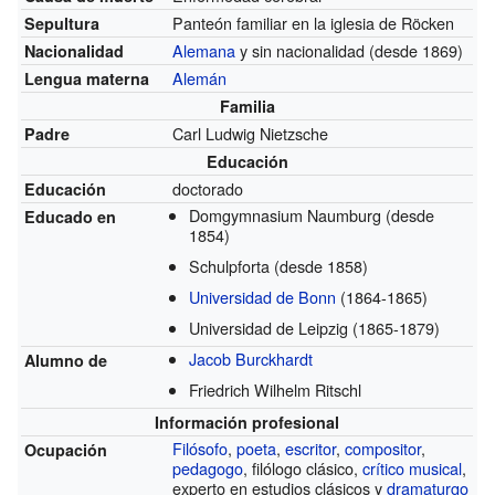
Panteón familiar en la iglesia de Röcken
Sepultura
Alemana
y sin nacionalidad
(desde 1869)
Nacionalidad
Alemán
Lengua materna
Familia
Carl Ludwig Nietzsche
Padre
Educación
doctorado
Educación
Domgymnasium Naumburg
(desde
Educado en
1854)
Schulpforta
(desde 1858)
Universidad de Bonn
(1864-1865)
Universidad de Leipzig
(1865-1879)
Jacob Burckhardt
Alumno de
Friedrich Wilhelm Ritschl
Información profesional
Filósofo
,
poeta
,
escritor
,
compositor
,
Ocupación
pedagogo
, filólogo clásico,
crítico musical
,
experto en estudios clásicos y
dramaturgo