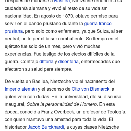
Después de mudarse a
Basilea
, Nietzsche renunció a su
ciudadanía alemana y vivió el resto de su vida sin
nacionalidad. En agosto de 1870, obtuvo permiso para
servir en el bando prusiano durante la
guerra franco-
prusiana
, pero solo como enfermero, ya que Suiza, al ser
neutral, no le permitía ser combatiente. Su tiempo en el
ejército fue solo de un mes, pero vivió muchas
experiencias. Fue testigo de los efectos difíciles de la
guerra. Contrajo
difteria
y
disentería
, enfermedades que
afectaron su salud para siempre.
De vuelta en Basilea, Nietzsche vio el nacimiento del
Imperio alemán
y el ascenso de
Otto von Bismarck
, a
quien veía con dudas. En la universidad, dio su discurso
inaugural,
Sobre la personalidad de Homero
. En esta
época, conoció a Franz Overbeck, un profesor de Teología,
con quien mantuvo una amistad para toda la vida. El
historiador
Jacob Burckhardt
, a cuyas clases Nietzsche