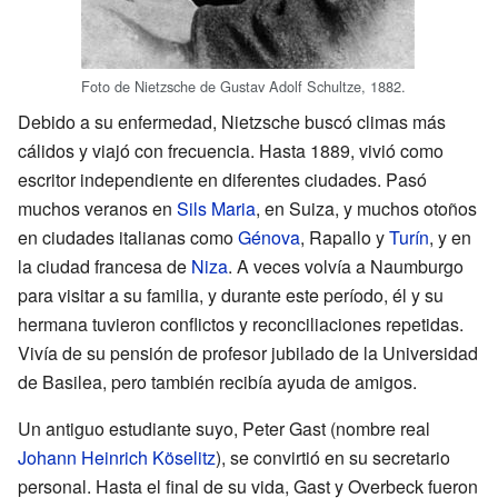
Foto de Nietzsche de Gustav Adolf Schultze, 1882.
Debido a su enfermedad, Nietzsche buscó climas más
cálidos y viajó con frecuencia. Hasta 1889, vivió como
escritor independiente en diferentes ciudades. Pasó
muchos veranos en
Sils Maria
, en Suiza, y muchos otoños
en ciudades italianas como
Génova
, Rapallo y
Turín
, y en
la ciudad francesa de
Niza
. A veces volvía a Naumburgo
para visitar a su familia, y durante este período, él y su
hermana tuvieron conflictos y reconciliaciones repetidas.
Vivía de su pensión de profesor jubilado de la Universidad
de Basilea, pero también recibía ayuda de amigos.
Un antiguo estudiante suyo, Peter Gast (nombre real
Johann Heinrich Köselitz
), se convirtió en su secretario
personal. Hasta el final de su vida, Gast y Overbeck fueron