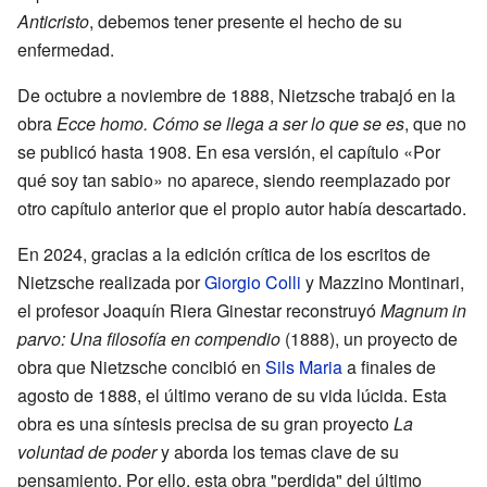
Anticristo
, debemos tener presente el hecho de su
enfermedad.
De octubre a noviembre de 1888, Nietzsche trabajó en la
obra
Ecce homo. Cómo se llega a ser lo que se es
, que no
se publicó hasta 1908. En esa versión, el capítulo «Por
qué soy tan sabio» no aparece, siendo reemplazado por
otro capítulo anterior que el propio autor había descartado.
En 2024, gracias a la edición crítica de los escritos de
Nietzsche realizada por
Giorgio Colli
y Mazzino Montinari,
el profesor Joaquín Riera Ginestar reconstruyó
Magnum in
parvo: Una filosofía en compendio
(1888), un proyecto de
obra que Nietzsche concibió en
Sils Maria
a finales de
agosto de 1888, el último verano de su vida lúcida. Esta
obra es una síntesis precisa de su gran proyecto
La
voluntad de poder
y aborda los temas clave de su
pensamiento. Por ello, esta obra "perdida" del último