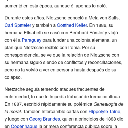
aumentó en esta época, aunque él apenas lo notó.
Durante estos años, Nietzsche conoció a Meta von Salis,
Carl Spitteler
y también a
Gottfried Keller
. En 1886, su
hermana Elisabeth se casó con Bernhard Förster y viajó
con él a
Paraguay
para fundar una colonia alemana, un
plan que Nietzsche recibió con ironía. Por su
correspondencia, se ve que la relación de Nietzsche con
su hermana siguió siendo de conflictos y reconciliaciones,
pero no la volvió a ver en persona hasta después de su
colapso.
Nietzsche seguía teniendo ataques frecuentes de
enfermedad, lo que le impedía trabajar de forma continua.
En 1887, escribió rápidamente su polémica
Genealogía de
la moral
. También intercambió cartas con
Hippolyte Taine
,
y luego con
Georg Brandes
, quien a principios de 1888 dio
en
Copenhague
la primera conferencia pública sobre la