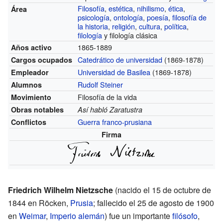
Filosofía
,
estética
,
nihilismo
,
ética
,
Área
psicología
,
ontología
,
poesía
,
filosofía de
la historia
,
religión
,
cultura
,
política
,
filología
y filología clásica
1865-1889
Años activo
Catedrático de universidad
(1869-1878)
Cargos ocupados
Universidad de Basilea
(1869-1878)
Empleador
Rudolf Steiner
Alumnos
Filosofía de la vida
Movimiento
Obras notables
Así habló Zaratustra
Guerra franco-prusiana
Conflictos
Firma
Friedrich Wilhelm Nietzsche
(nacido el 15 de octubre de
1844 en Röcken,
Prusia
; fallecido el 25 de agosto de 1900
en
Weimar
,
Imperio alemán
) fue un importante
filósofo
,