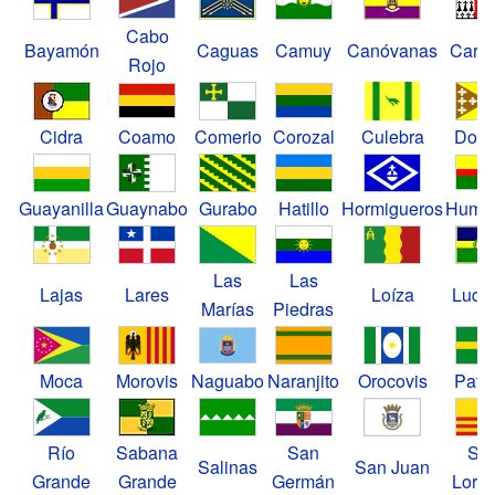
Cabo
Bayamón
Caguas
Camuy
Canóvanas
Carol
Rojo
Cidra
Coamo
Comerio
Corozal
Culebra
Dora
Guayanilla
Guaynabo
Gurabo
Hatillo
Hormigueros
Huma
Las
Las
Lajas
Lares
Loíza
Luqui
Marías
Piedras
Moca
Morovis
Naguabo
Naranjito
Orocovis
Patil
Río
Sabana
San
Sa
Salinas
San Juan
Grande
Grande
Germán
Lore