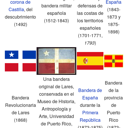
corona de
España
bandera militar
defensas de
Castilla
, del
(1843-
española
las costas de
descubrimiento
1873 y
(1512-1843)
los territorios
(1492)
1875-
españoles
1898)
(1701-1771,
1793
)
Una bandera
Bandera
original de Lares,
Bandera de
de la
conservada en el
Bandera
España
provincia
Museo de Historia,
Revolucionaria
durante la
de
Antropología y
de Lares
Primera
Puerto
Arte, Universidad
(1868)
República
Rico
de Puerto Rico,
(1873-1875)
(1873-