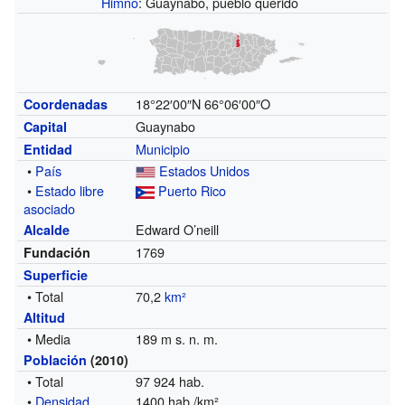
Himno
: Guaynabo, pueblo querido
18°22′00″N
66°06′00″O
Coordenadas
Guaynabo
Capital
Municipio
Entidad
•
País
Estados Unidos
•
Estado libre
Puerto Rico
asociado
Edward O’neill
Alcalde
1769
Fundación
Superficie
• Total
70,2
km²
Altitud
• Media
189 m s. n. m.
Población
(2010)
• Total
97 924 hab.
•
Densidad
1400 hab./km²