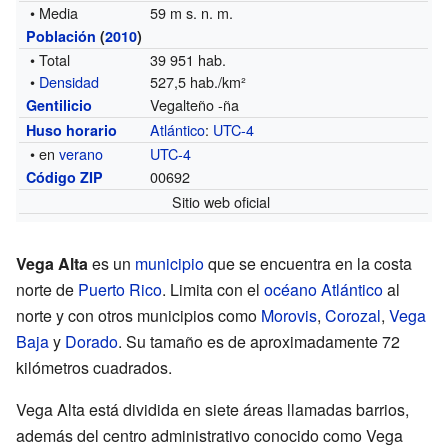
• Media
59 m s. n. m.
Población
(
2010
)
• Total
39 951 hab.
•
Densidad
527,5 hab./km²
Vegalteño -ña
Gentilicio
Atlántico
:
UTC-4
Huso horario
• en
verano
UTC-4
00692
Código ZIP
Sitio web oficial
Vega Alta
es un
municipio
que se encuentra en la costa
norte de
Puerto Rico
. Limita con el
océano Atlántico
al
norte y con otros municipios como
Morovis
,
Corozal
,
Vega
Baja
y
Dorado
. Su tamaño es de aproximadamente 72
kilómetros cuadrados.
Vega Alta está dividida en siete áreas llamadas barrios,
además del centro administrativo conocido como Vega