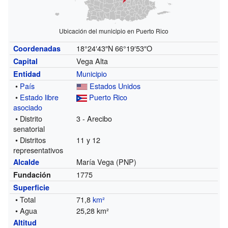
Ubicación del municipio en Puerto Rico
18°24′43″N
66°19′53″O
Coordenadas
Vega Alta
Capital
Municipio
Entidad
•
País
Estados Unidos
•
Estado libre
Puerto Rico
asociado
• Distrito
3 - Arecibo
senatorial
• Distritos
11 y 12
representativos
María Vega (PNP)
Alcalde
1775
Fundación
Superficie
• Total
71,8
km²
• Agua
25,28 km²
Altitud