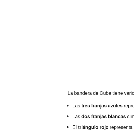
La bandera de Cuba tiene vario
Las
tres franjas azules
repre
Las
dos franjas blancas
sim
El
triángulo rojo
representa l