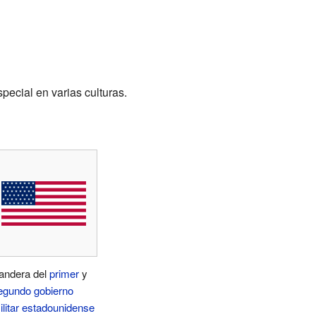
pecial en varias culturas.
andera del
primer
y
egundo gobierno
ilitar estadounidense