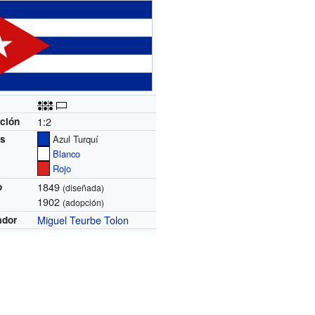
1:2
ción
es
Azul Turquí
Blanco
Rojo
1849
o
(diseñada)
1902
(adopción)
Miguel Teurbe Tolon
ador