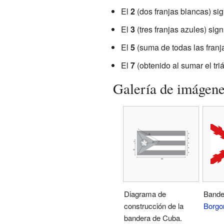
El
2
(dos franjas blancas) sig
El
3
(tres franjas azules) sign
El
5
(suma de todas las franja
El
7
(obtenido al sumar el tri
Galería de imágen
Diagrama de
Bande
construcción de la
Borgo
bandera de Cuba.