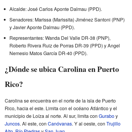
Alcalde: José Carlos Aponte Dalmau (PPD).
Senadores: Marissa (Marissita) Jiménez Santoni (PNP)
y Javier Aponte Dalmau (PPD).
Representantes: Wanda Del Valle DR-38 (PNP),
Roberto Rivera Ruiz de Porras DR-39 (PPD) y Angel
Nemesio Matos García DR-40 (PPD).
¿Dónde se ubica Carolina en Puerto
Rico?
Carolina se encuentra en el norte de la isla de Puerto
Rico, hacia el este. Limita con el océano Atlántico y el
municipio de Loíza al norte. Al sur, limita con
Gurabo
y
Juncos
. Al este, con
Canóvanas
. Y al oeste, con
Trujillo
Alto
,
Río Piedras
y
San Juan
.