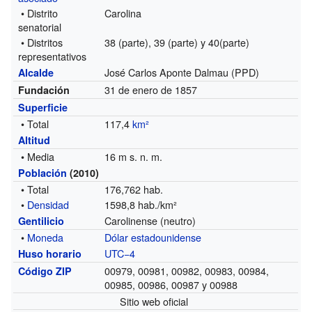
• Distrito
Carolina
senatorial
• Distritos
38 (parte), 39 (parte) y 40(parte)
representativos
José Carlos Aponte Dalmau (PPD)
Alcalde
31 de enero de 1857
Fundación
Superficie
• Total
117,4
km²
Altitud
• Media
16 m s. n. m.
Población
(2010)
• Total
176,762 hab.
•
Densidad
1598,8 hab./km²
Carolinense (neutro)
Gentilicio
•
Moneda
Dólar estadounidense
UTC−4
Huso horario
00979, 00981, 00982, 00983, 00984,
Código ZIP
00985, 00986, 00987 y 00988
Sitio web oficial