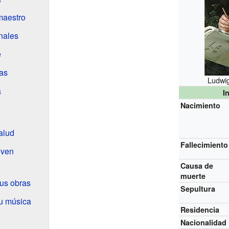
maestro
nales
e
as
Ludwig
a
I
Nacimiento
alud
Fallecimiento
oven
Causa de
muerte
sus obras
Sepultura
su música
Residencia
Nacionalidad