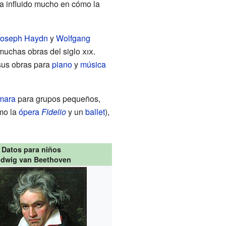
ha influido mucho en cómo la
Joseph Haydn
y
Wolfgang
muchas obras del siglo
xix
.
sus obras para
piano
y
música
mara
para grupos pequeños,
mo la
ópera
Fidelio
y un
ballet
),
Datos para niños
dwig van Beethoven