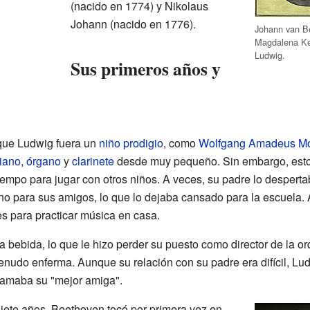
(nacido en 1774) y Nikolaus
Johann (nacido en 1776).
Johann van B
Magdalena Kev
Ludwig.
Sus primeros años y
que Ludwig fuera un
niño prodigio
, como
Wolfgang Amadeus Mo
iano
,
órgano
y
clarinete
desde muy pequeño. Sin embargo, esto
empo para jugar con otros niños. A veces, su padre lo despert
ano para sus amigos, lo que lo dejaba cansado para la escuela. 
s para practicar música en casa.
 bebida, lo que le hizo perder su puesto como director de la o
udo enferma. Aunque su relación con su padre era difícil, Lu
lamaba su "mejor amiga".
siete años, Beethoven tocó por primera vez en