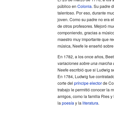
público en
Colonia
. Su padre d
talentoso. Por eso, durante m
joven. Como su padre no era el
de otros profesores. Mejoró mu
componiendo, gracias a músi
maestro muy importante que re
música, Neefe le enseñó sobre
En 1782, a los once años, Beet
variaciones sobre una marcha d
Neefe escribió que si Ludwig se
En 1784, Ludwig fue contratado 
corte del
príncipe elector
de Col
trabajo le permitió conocer la
amigos, como la familia Ries y
la
poesía
y la
literatura
.