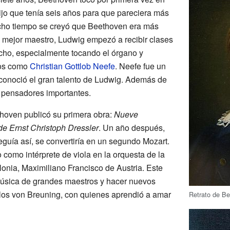
ijo que tenía seis años para que pareciera más
ucho tiempo se creyó que Beethoven era más
 mejor maestro, Ludwig empezó a recibir clases
cho, especialmente tocando el órgano y
cos como
Christian Gottlob Neefe
. Neefe fue un
conoció el gran talento de Ludwig. Además de
 pensadores importantes.
hoven publicó su primera obra:
Nueve
e Ernst Christoph Dressler
. Un año después,
guía así, se convertiría en un segundo Mozart.
como intérprete de viola en la orquesta de la
onia, Maximiliano Francisco de Austria. Este
 música de grandes maestros y hacer nuevos
 los von Breuning, con quienes aprendió a amar
Retrato de Be