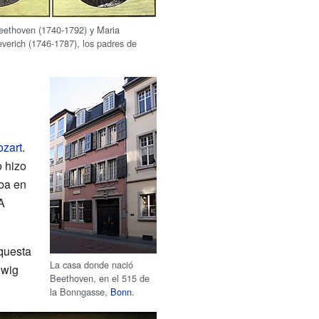
eethoven (1740-1792) y Maria
erich (1746-1787), los padres de
zart
.
 hizo
aba en
A
rquesta
La casa donde nació
dwig
Beethoven, en el 515 de
la Bonngasse,
Bonn
.