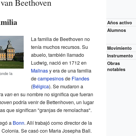
 van Beethoven
amilia
Años activo
Alumnos
La familia de Beethoven no
tenía muchos recursos. Su
Movimiento
abuelo, también llamado
Instrumento
Ludwig, nació en 1712 en
Obras
notables
Malinas
y era de una familia
donde la
de
campesinos
de
Flandes
(
Bélgica
). Se mudaron a
ra
van
en su nombre no significa que fueran
hoven
podría venir de Bettenhoven, un lugar
as que significan "granjas de remolachas".
legó a
Bonn
. Allí trabajó como director de la
de Colonia. Se casó con Maria Josepha Ball.