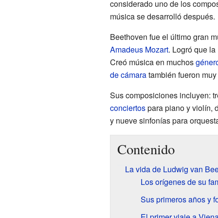
considerado uno de los composi
música se desarrolló después.
Beethoven fue el último gran m
Amadeus Mozart
. Logró que la
Creó música en muchos
géner
de cámara
también fueron muy s
Sus composiciones incluyen: tr
conciertos
para piano y violín,
y nueve sinfonías para orquest
Contenido
La vida de Ludwig van Be
Los orígenes de su fam
Sus primeros años y f
El primer viaje a Vien