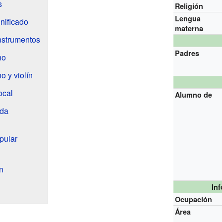
s
Religión
Lengua
nificado
materna
nstrumentos
Padres
no
o y violín
ocal
Alumno de
rda
pular
n
In
Ocupación
Área