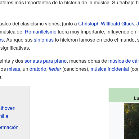
tores más importantes de la historia de la música. Su trabajo 
úsico del clasicismo vienés, junto a
Christoph Willibald Gluck
,
 música del
Romanticismo
fuera muy importante, influyendo en 
os
. Aunque sus
sinfonías
lo hicieron famoso en todo el mundo, 
ignificativas.
einta y dos
sonatas para piano
, muchas obras de
música de cá
 dos
misas
, un
oratorio
,
lieder
(canciones),
música incidental
(co
a.
Lu
ethoven
ilia
ormación
a