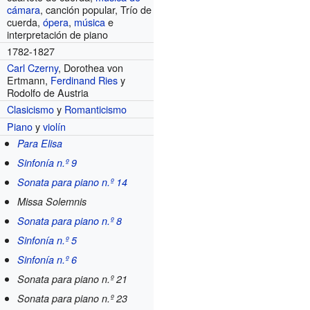
cámara
, canción popular, Trío de
cuerda,
ópera
,
música
e
interpretación de piano
1782-1827
Carl Czerny
, Dorothea von
Ertmann,
Ferdinand Ries
y
Rodolfo de Austria
Clasicismo
y
Romanticismo
Piano
y
violín
Para Elisa
Sinfonía n.º 9
Sonata para piano n.º 14
Missa Solemnis
Sonata para piano n.º 8
Sinfonía n.º 5
Sinfonía n.º 6
Sonata para piano n.º 21
Sonata para piano n.º 23