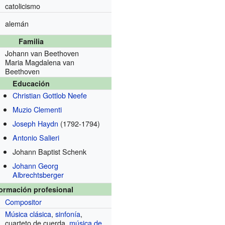
catolicismo
alemán
Familia
Johann van Beethoven
Maria Magdalena van
Beethoven
Educación
Christian Gottlob Neefe
Muzio Clementi
Joseph Haydn
(1792-1794)
Antonio Salieri
Johann Baptist Schenk
Johann Georg
Albrechtsberger
formación profesional
Compositor
Música clásica
,
sinfonía
,
cuarteto de cuerda,
música de