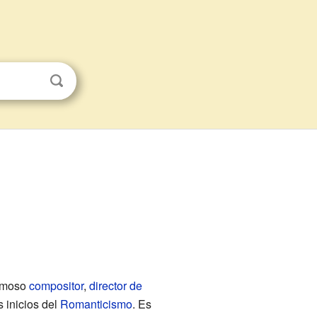
famoso
compositor
,
director de
s inicios del
Romanticismo
. Es