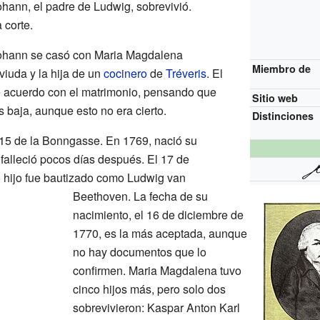
Johann, el padre de Ludwig, sobrevivió.
 corte.
Johann se casó con Maria Magdalena
Miembro de
viuda y la hija de un
cocinero
de
Tréveris
. El
 acuerdo con el matrimonio, pensando que
Sitio web
 baja, aunque esto no era cierto.
Distinciones
15 de la Bonngasse. En 1769, nació su
 falleció pocos días después. El 17 de
 hijo fue bautizado como Ludwig van
Beethoven. La fecha de su
nacimiento, el 16 de diciembre de
1770, es la más aceptada, aunque
no hay documentos que lo
confirmen. Maria Magdalena tuvo
cinco hijos más, pero solo dos
sobrevivieron: Kaspar Anton Karl