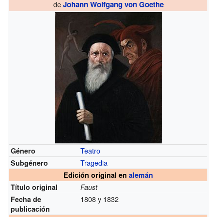
de
Johann Wolfgang von Goethe
Teatro
Género
Tragedia
Subgénero
Edición original en
alemán
Título original
Faust
1808 y 1832
Fecha de
publicación