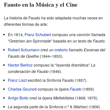
Fausto en la Música y el Cine
La historia de Fausto ha sido adaptada muchas veces en
diferentes formas de arte:
En 1814,
Franz Schubert
compuso una canción llamada
"Gretchen am Spinnrade" basada en un texto de
Fausto
.
Robert Schumann
creó un
oratorio
llamado
Escenas del
Fausto de Goethe
(1844–1853).
Hector Berlioz
compuso la "leyenda dramática"
La
condenación de Fausto
(1846).
Franz Liszt
escribió la Sinfonía Fausto (1857).
Charles Gounod
compuso la ópera
Fausto
(1859).
Arrigo Boito
creó la ópera
Mefistófeles
(1868; 1875).
La segunda parte de la Sinfonía n.º 8 (Mahler) (1906)