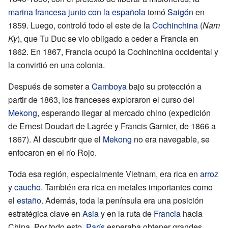
marina francesa junto con la española
tomó
Saigón
en
1859. Luego, controló todo el este de la
Cochinchina
(
Nam
Ky
), que Tu Duc se vio obligado a ceder a Francia en
1862. En 1867, Francia ocupó la Cochinchina occidental y
la convirtió en una colonia.
Después de someter a
Camboya
bajo su protección a
partir de 1863, los franceses exploraron el curso del
Mekong
, esperando llegar al mercado chino (expedición
de Ernest Doudart de Lagrée y Francis Garnier, de 1866 a
1867). Al descubrir que el
Mekong
no era navegable, se
enfocaron en el río Rojo.
Toda esa región, especialmente Vietnam, era rica en
arroz
y
caucho
. También era rica en metales importantes como
el
estaño
. Además, toda la península era una posición
estratégica clave en
Asia
y en la ruta de
Francia
hacia
China. Por todo esto,
París
esperaba obtener grandes