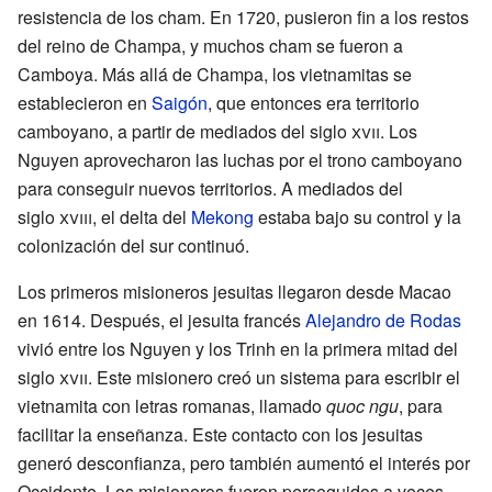
resistencia de los cham. En 1720, pusieron fin a los restos
del reino de Champa, y muchos cham se fueron a
Camboya. Más allá de Champa, los vietnamitas se
establecieron en
Saigón
, que entonces era territorio
camboyano, a partir de mediados del siglo
xvii
. Los
Nguyen aprovecharon las luchas por el trono camboyano
para conseguir nuevos territorios. A mediados del
siglo
xviii
, el delta del
Mekong
estaba bajo su control y la
colonización del sur continuó.
Los primeros misioneros jesuitas llegaron desde Macao
en 1614. Después, el jesuita francés
Alejandro de Rodas
vivió entre los Nguyen y los Trinh en la primera mitad del
siglo
xvii
. Este misionero creó un sistema para escribir el
vietnamita con letras romanas, llamado
quoc ngu
, para
facilitar la enseñanza. Este contacto con los jesuitas
generó desconfianza, pero también aumentó el interés por
Occidente. Los misioneros fueron perseguidos a veces