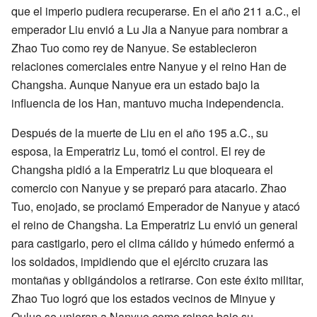
que el imperio pudiera recuperarse. En el año 211 a.C., el
emperador Liu envió a Lu Jia a Nanyue para nombrar a
Zhao Tuo como rey de Nanyue. Se establecieron
relaciones comerciales entre Nanyue y el reino Han de
Changsha. Aunque Nanyue era un estado bajo la
influencia de los Han, mantuvo mucha independencia.
Después de la muerte de Liu en el año 195 a.C., su
esposa, la Emperatriz Lu, tomó el control. El rey de
Changsha pidió a la Emperatriz Lu que bloqueara el
comercio con Nanyue y se preparó para atacarlo. Zhao
Tuo, enojado, se proclamó Emperador de Nanyue y atacó
el reino de Changsha. La Emperatriz Lu envió un general
para castigarlo, pero el clima cálido y húmedo enfermó a
los soldados, impidiendo que el ejército cruzara las
montañas y obligándolos a retirarse. Con este éxito militar,
Zhao Tuo logró que los estados vecinos de Minyue y
Ouluo se unieran a Nanyue como reinos bajo su