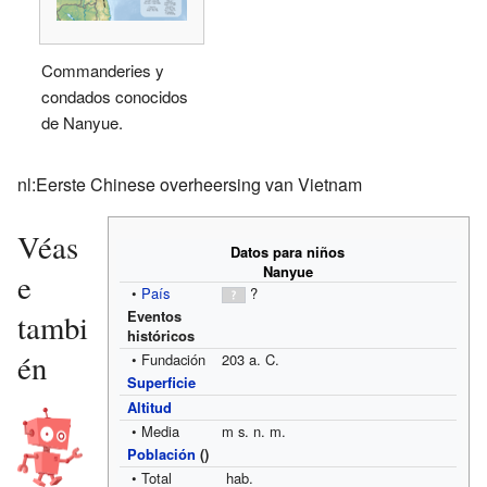
Commanderies y
condados conocidos
de Nanyue.
nl:Eerste Chinese overheersing van Vietnam
Véas
Datos para niños
Nanyue
e
•
País
?
Eventos
tambi
históricos
én
• Fundación
203 a. C.
Superficie
Altitud
• Media
m s. n. m.
Población
()
• Total
hab.