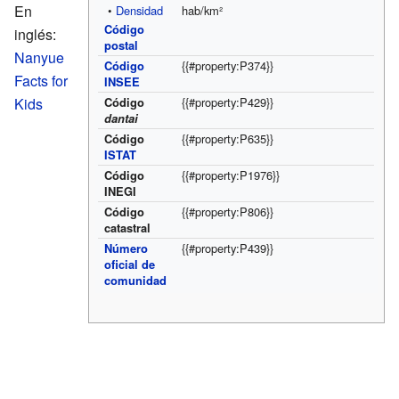
En
•
Densidad
hab/km²
Código
inglés:
postal
Nanyue
Código
{{#property:P374}}
Facts for
INSEE
Kids
Código
{{#property:P429}}
dantai
Código
{{#property:P635}}
ISTAT
Código
{{#property:P1976}}
INEGI
Código
{{#property:P806}}
catastral
Número
{{#property:P439}}
oficial de
comunidad