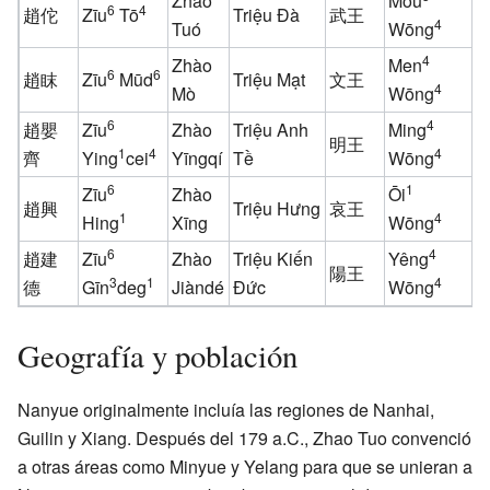
Zhào
Mou
6
4
趙佗
Zīu
Tō
Triệu Đà
武王
4
Tuó
Wōng
W
4
Zhào
Men
6
6
趙眜
Zīu
Mūd
Triệu Mạt
文王
4
Mò
Wōng
W
6
4
趙嬰
Zīu
Zhào
Triệu Anh
Ming
M
明王
1
4
4
齊
Ying
cei
Yīngqí
Tề
Wōng
W
6
1
Zīu
Zhào
Ōi
Ā
趙興
Triệu Hưng
哀王
1
4
Hing
Xīng
Wōng
W
6
4
趙建
Zīu
Zhào
Triệu Kiến
Yêng
Y
陽王
3
1
4
德
Gīn
deg
Jiàndé
Đức
Wōng
W
Geografía y población
Nanyue originalmente incluía las regiones de Nanhai,
Guilin y Xiang. Después del 179 a.C., Zhao Tuo convenció
a otras áreas como Minyue y Yelang para que se unieran a