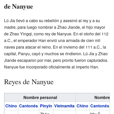
de Nanyue
Lü Jia llevó a cabo su rebelión y asesinó al rey y a su
madre, para luego nombrar a Zhao Jiande, el hijo mayor
de Zhao Yingqi, como rey de Nanyue. En el otoño del 112
a.C., el emperador Han envió una armada de cien mil
naves para atacar el reino. En el invierno del 111 a.C., la
capital, Panyu, cayó y muchos se rindieron. Lü Jia y Zhao
Jiande escaparon por mar, pero pronto fueron capturados.
Nanyue fue incorporado oficialmente al imperio Han.
Reyes de Nanyue
Nombre personal
Nombre p
Chino
Cantonés
Pinyin
Vietnamita
Chino
Cantonés
P
5