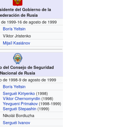
sidente del Gobierno de la
ederación de Rusia
o de 1999-16 de agosto de 1999
Borís Yeltsin
Víktor Jristenko
Mijaíl Kasiánov
io del Consejo de Seguridad
Nacional de Rusia
o de 1998-9 de agosto de 1999
Borís Yeltsin
Serguéi Kiriyenko
(1998)
Víktor Chernomyrdin
(1998)
Yevgueni Primakov
(1998-1999)
Serguéi Stepashin
(1999)
Nikolái Bordiuzha
Serguéi Ivanov