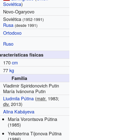
Soviética
)
Novo-Ogaryovo
Soviética
(1952-1991)
Rusa
(desde 1991)
Ortodoxo
Ruso
racterísticas físicas
170
cm
77
kg
Familia
Vladimir Spiridonovich Putin
María Ivánovna Putin
Liudmila Pútina
(
matr.
1983;
div.
2013)
Alina Kabáyeva
María Vorontsova Pútina
(1985)
Yekaterina Tíjonova Pútina
(1986)