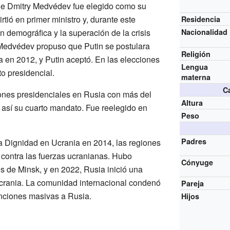
que Dmitry Medvédev fue elegido como su
tió en primer ministro y, durante este
Residencia
ón demográfica y la superación de la crisis
Nacionalidad
Medvédev propuso que Putin se postulara
Religión
 en 2012, y Putin aceptó. En las elecciones
Lengua
o presidencial.
materna
Ca
ones presidenciales en Rusia con más del
Altura
así su cuarto mandato. Fue reelegido en
Peso
Padres
a Dignidad en Ucrania en 2014, las regiones
 contra las fuerzas ucranianas. Hubo
Cónyuge
 de Minsk, y en 2022, Rusia inició una
Ucrania. La comunidad internacional condenó
Pareja
nciones masivas a Rusia.
Hijos