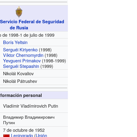
 Servicio Federal de Seguridad
de Rusia
io de 1998-1 de julio de 1999
Borís Yeltsin
Serguéi Kiriyenko
(1998)
Víktor Chernomyrdin
(1998)
Yevgueni Primakov
(1998-1999)
Serguéi Stepashin
(1999)
Nikolái Kovaliov
Nikolái Pátrushev
nformación personal
Vladímir Vladímirovich Putin
Владимир Владимирович
Путин
7 de octubre de 1952
Leningrado
(
Unión