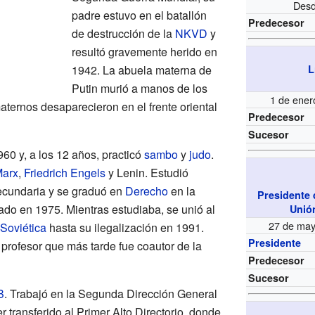
Desd
padre estuvo en el batallón
Predecesor
de destrucción de la
NKVD
y
resultó gravemente herido en
1942. La abuela materna de
L
Putin murió a manos de los
1 de ener
aternos desaparecieron en el frente oriental
Predecesor
Sucesor
60 y, a los 12 años, practicó
sambo
y
judo
.
Marx
,
Friedrich Engels
y Lenin. Estudió
ecundaria y se graduó en
Derecho
en la
Presidente 
ado en 1975. Mientras estudiaba, se unió al
Unión
27 de may
Soviética
hasta su ilegalización en 1991.
Presidente
profesor que más tarde fue coautor de la
Predecesor
Sucesor
B
. Trabajó en la Segunda Dirección General
er transferido al Primer Alto Directorio, donde