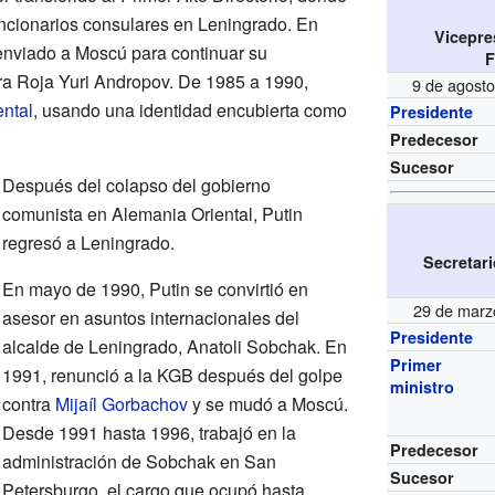
funcionarios consulares en Leningrado. En
Vicepre
enviado a Moscú para continuar su
F
era Roja Yuri Andropov. De 1985 a 1990,
9 de agost
ntal
, usando una identidad encubierta como
Presidente
Predecesor
Sucesor
Después del colapso del gobierno
comunista en Alemania Oriental, Putin
regresó a Leningrado.
Secretar
En mayo de 1990, Putin se convirtió en
29 de marz
asesor en asuntos internacionales del
Presidente
alcalde de Leningrado, Anatoli Sobchak. En
Primer
1991, renunció a la KGB después del golpe
ministro
contra
Mijaíl Gorbachov
y se mudó a Moscú.
Desde 1991 hasta 1996, trabajó en la
Predecesor
administración de Sobchak en San
Sucesor
Petersburgo, el cargo que ocupó hasta