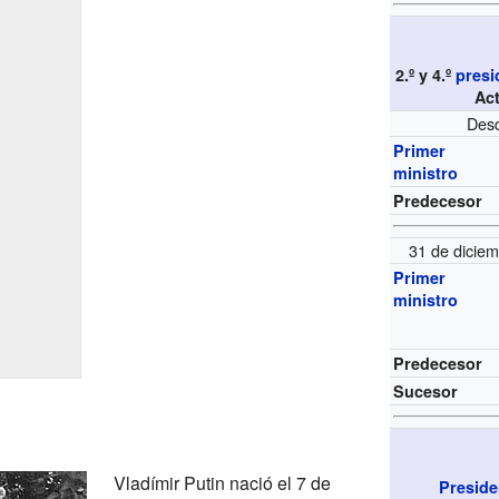
2.º y 4.º
presi
Ac
Desd
Primer
ministro
Predecesor
31 de dicie
Primer
ministro
Predecesor
Sucesor
Vladímir Putin nació el 7 de
Preside