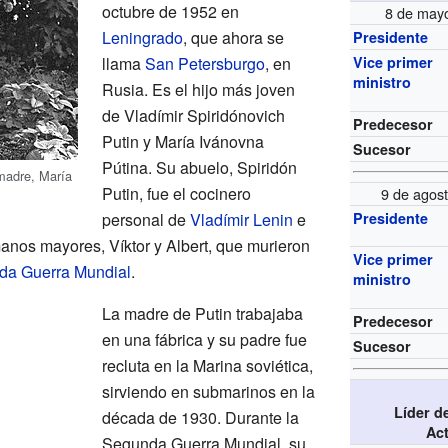
octubre de 1952 en
8 de may
Leningrado
, que ahora se
Presidente
llama
San Petersburgo
, en
Vice primer
ministro
Rusia. Es el hijo más joven
de Vladímir Spiridónovich
Predecesor
Putin y María Ivánovna
Sucesor
Pútina. Su abuelo, Spiridón
 madre, María
Putin, fue el cocinero
9 de agos
personal de
Vladímir Lenin
e
Presidente
manos mayores, Víktor y Albert, que murieron
Vice primer
da Guerra Mundial
.
ministro
La madre de Putin trabajaba
Predecesor
en una fábrica y su padre fue
Sucesor
recluta en la Marina soviética,
sirviendo en submarinos en la
Líder d
década de 1930. Durante la
Ac
Segunda Guerra Mundial, su