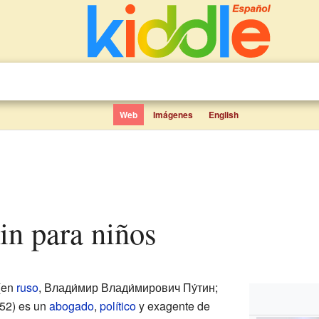
Web
Imágenes
English
tin para niños
(en
ruso
,
Влади́мир Влади́мирович Пу́тин
;
952) es un
abogado
,
político
y exagente de