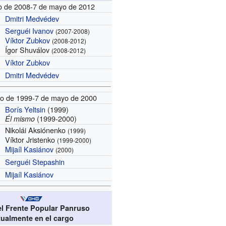
o de 2008-7 de mayo de 2012
Dmitri Medvédev
Serguéi Ivanov
(2007-2008)
Víktor Zubkov
(2008-2012)
Ígor Shuválov
(2008-2012)
Víktor Zubkov
Dmitri Medvédev
to de 1999-7 de mayo de 2000
Borís Yeltsin
(1999)
(1999-2000)
Él mismo
Nikolái Aksiónenko
(1999)
Víktor Jristenko
(1999-2000)
Mijaíl Kasiánov
(2000)
Serguéi Stepashin
Mijaíl Kasiánov
el Frente Popular Panruso
tualmente en el cargo