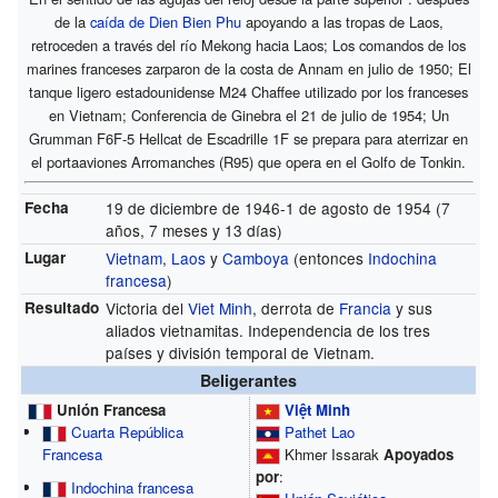
de la
caída de Dien Bien Phu
apoyando a las tropas de Laos,
retroceden a través del río Mekong hacia Laos; Los comandos de los
marines franceses zarparon de la costa de Annam en julio de 1950; El
tanque ligero estadounidense M24 Chaffee utilizado por los franceses
en Vietnam; Conferencia de Ginebra el 21 de julio de 1954; Un
Grumman F6F-5 Hellcat de Escadrille 1F se prepara para aterrizar en
el portaaviones Arromanches (R95) que opera en el Golfo de Tonkin.
Fecha
19 de diciembre de 1946-1 de agosto de 1954 (7
años, 7 meses y 13 días)
Lugar
Vietnam
,
Laos
y
Camboya
(entonces
Indochina
francesa
)
Resultado
Victoria del
Viet Minh
, derrota de
Francia
y sus
aliados vietnamitas. Independencia de los tres
países y división temporal de Vietnam.
Beligerantes
Unión Francesa
Việt Minh
Cuarta República
Pathet Lao
Francesa
Khmer Issarak
Apoyados
por
:
Indochina francesa