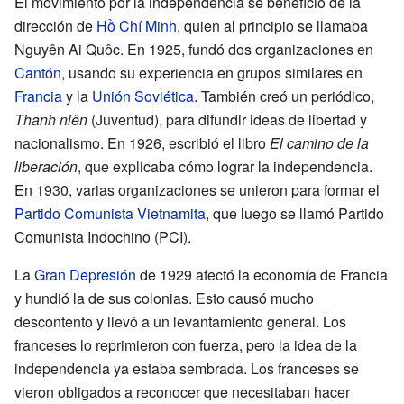
El movimiento por la independencia se benefició de la
dirección de
Hồ Chí Minh
, quien al principio se llamaba
Nguyên Ai Quôc. En 1925, fundó dos organizaciones en
Cantón
, usando su experiencia en grupos similares en
Francia
y la
Unión Soviética
. También creó un periódico,
Thanh niên
(Juventud), para difundir ideas de libertad y
nacionalismo. En 1926, escribió el libro
El camino de la
liberación
, que explicaba cómo lograr la independencia.
En 1930, varias organizaciones se unieron para formar el
Partido Comunista Vietnamita
, que luego se llamó Partido
Comunista Indochino (PCI).
La
Gran Depresión
de 1929 afectó la economía de Francia
y hundió la de sus colonias. Esto causó mucho
descontento y llevó a un levantamiento general. Los
franceses lo reprimieron con fuerza, pero la idea de la
independencia ya estaba sembrada. Los franceses se
vieron obligados a reconocer que necesitaban hacer