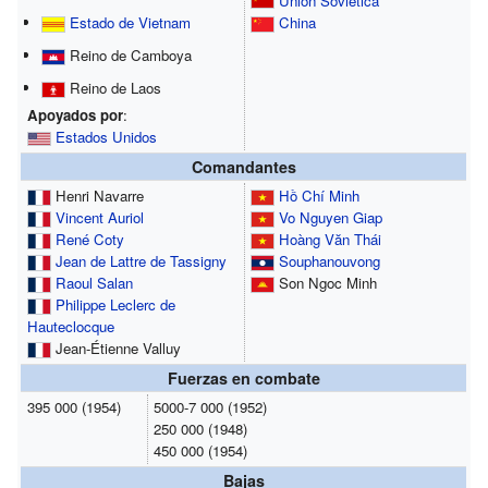
Unión Soviética
Estado de Vietnam
China
Reino de Camboya
Reino de Laos
Apoyados por
:
Estados Unidos
Comandantes
Henri Navarre
Hồ Chí Minh
Vincent Auriol
Vo Nguyen Giap
René Coty
Hoàng Văn Thái
Jean de Lattre de Tassigny
Souphanouvong
Raoul Salan
Son Ngoc Minh
Philippe Leclerc de
Hauteclocque
Jean-Étienne Valluy
Fuerzas en combate
395 000 (1954)
5000-7 000 (1952)
250 000 (1948)
450 000 (1954)
Bajas