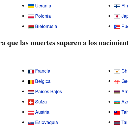
Ucrania
Fin
Polonia
Ja
Bielorrusia
Pu
ra que las muertes superen a los nacimien
Francia
Ch
Bélgica
Ge
Países Bajos
Ar
Suiza
Az
Austria
Ta
Eslovaquia
Tai