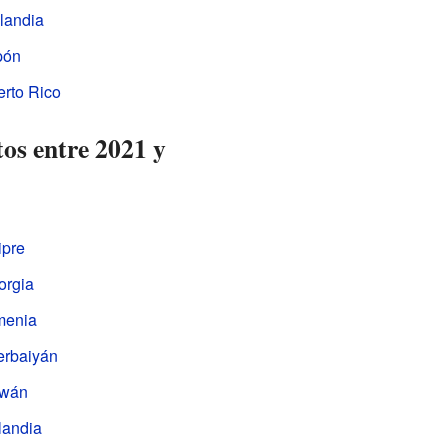
landia
pón
erto Rico
tos entre 2021 y
ipre
orgia
menia
erbaiyán
iwán
landia