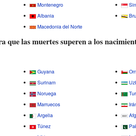
Montenegro
Si
Albania
Br
Macedonia del Norte
ra que las muertes superen a los nacimien
Guyana
Om
Surinam
Uz
Noruega
Tu
Marruecos
Irá
Argelia
Af
Túnez
Pa