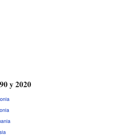
990 y 2020
tonia
tonia
uania
sia