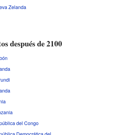
eva Zelanda
tos después de 2100
bón
anda
rundi
anda
nia
nzania
pública del Congo
pública Democrática del