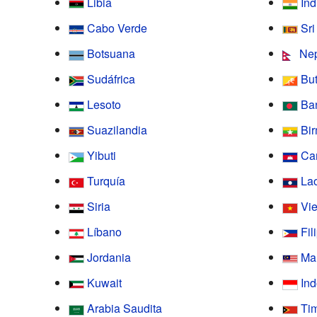
Libia
Ind
Cabo Verde
Sr
Botsuana
Ne
Sudáfrica
Bu
Lesoto
Ba
Suazilandia
Bi
Yibuti
Ca
Turquía
La
Siria
Vi
Líbano
Fil
Jordania
Ma
Kuwait
In
Arabia Saudita
Tim