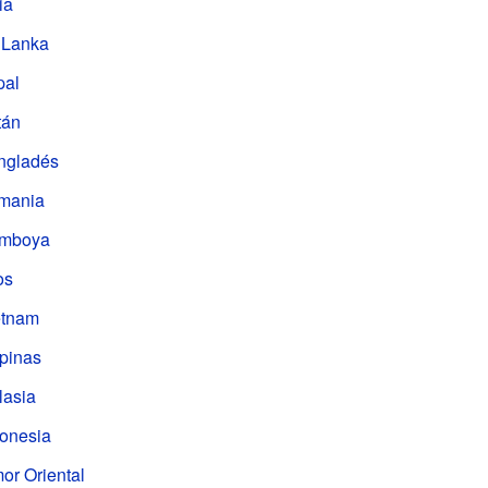
ia
i Lanka
pal
tán
ngladés
rmania
mboya
os
etnam
ipinas
lasia
donesia
or Oriental