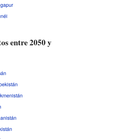
ngapur
unéi
tos entre 2050 y
án
bekistán
rkmenistán
n
ganistán
kistán