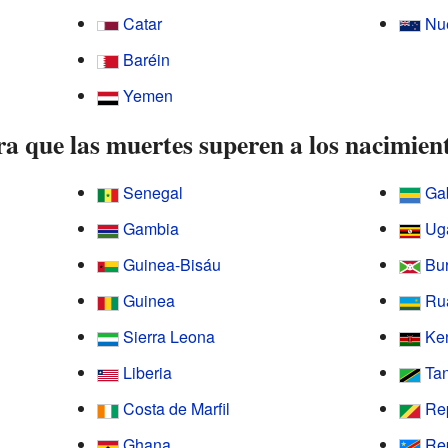
Catar
Nu
Baréin
Yemen
ra que las muertes superen a los nacimien
Senegal
Ga
Gambia
Ug
Guinea-Bisáu
Bu
Guinea
Ru
Sierra Leona
Ke
Liberia
Ta
Costa de Marfil
Re
Ghana
Re