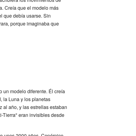
ca. Creía que el modelo más
 el que debía usarse. Sin
irara, porque imaginaba que
o un modelo diferente. Él creía
l, la Luna y los planetas
 al año, y las estrellas estaban
i-Tierra" eran invisibles desde
nte unos 2000 años. Copérnico