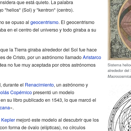
onsidera que está quieto. La palabra
o "helios" (Sol) y "kentron" (centro).
smo se opuso al
geocentrismo
. El geocentrismo
aba en el centro del universo y todo giraba a su
que la Tierra giraba alrededor del Sol fue hace
ntes de Cristo, por un astrónomo llamado
Aristarco
idea no fue muy aceptada por otros astrónomos
Sistema helio
alrededor del
Macrocosmic
, durante el
Renacimiento
, un astrónomo y
olás Copérnico
presentó un modelo
 en su libro publicado en 1543, lo que marcó el
icana
».
 Kepler
mejoró este modelo al descubrir que los
on forma de óvalo (elípticas), no círculos