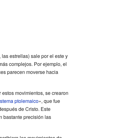
as estrellas) sale por el este y
más complejos. Por ejemplo, el
eces parecen moverse hacia
 estos movimientos, se crearon
istema ptolemaico
», que fue
 después de Cristo. Este
n bastante precisión las
cribiera los movimientos de