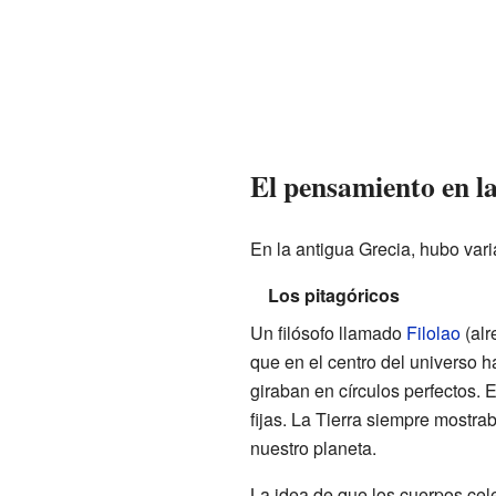
El pensamiento en l
En la antigua Grecia, hubo var
Los pitagóricos
Un filósofo llamado
Filolao
(alr
que en el centro del universo ha
giraban en círculos perfectos. E
fijas. La Tierra siempre mostrab
nuestro planeta.
La idea de que los cuerpos cel