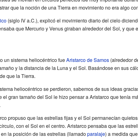
mostrar que la noción de una Tierra en movimiento no era algo 
ico
(siglo IV a.C.), explicó el movimiento diario del cielo dicien
saba que Mercurio y Venus giraban alrededor del Sol, y que el 
 un sistema heliocéntrico fue
Aristarco de Samos
(alrededor de
tamaño y la distancia de la Luna y el Sol. Basándose en sus cálc
e que la Tierra.
istema heliocéntrico se perdieron, sabemos de sus ideas graci
 el gran tamaño del Sol le hizo pensar a Aristarco que tenía má
.
co propuso que las estrellas fijas y el Sol permanecían quietos
círculo, con el Sol en el centro. Aristarco pensaba que las estre
en la posición de las estrellas (llamado
paralaje
) a medida que