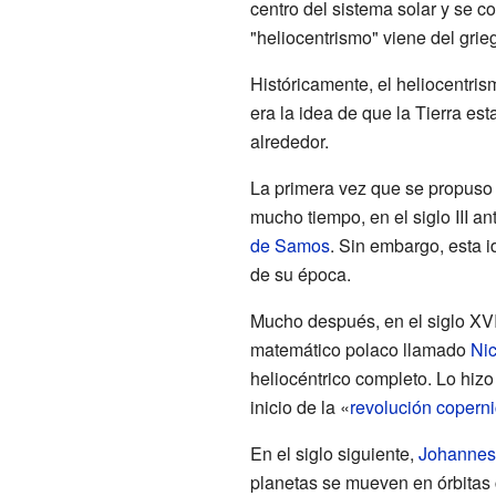
centro del sistema solar y se c
"heliocentrismo" viene del grieg
Históricamente, el heliocentri
era la idea de que la Tierra est
alrededor.
La primera vez que se propuso 
mucho tiempo, en el siglo III a
de Samos
. Sin embargo, esta 
de su época.
Mucho después, en el siglo XVI
matemático polaco llamado
Nic
heliocéntrico completo. Lo hizo
inicio de la «
revolución copern
En el siglo siguiente,
Johannes
planetas se mueven en órbitas c