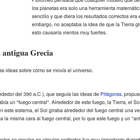
los planetas era solo una herramienta matemáti
sencillo y que diera los resultados correctos era
embargo, no aceptaba la idea de que la Tierra g
esto causaría vientos muy fuertes.
a antigua Grecia
ias ideas sobre cómo se movía el universo.
ededor del 390 a.C.), que seguía las ideas de
Pitágoras
, propus
bía un "fuego central". Alrededor de este fuego, la Tierra, el So
n este sistema, el Sol giraba alrededor del fuego central una vez
a la misma cara al fuego central, por lo que este fuego y un "ant
estes se movían en círculos perfectos fue muy importante dura