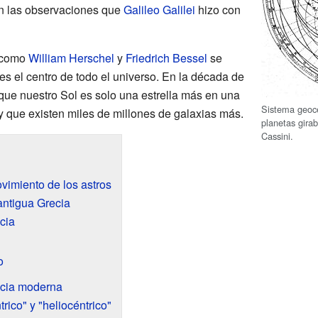
en las observaciones que
Galileo Galilei
hizo con
s como
William Herschel
y
Friedrich Bessel
se
es el centro de todo el universo. En la década de
ue nuestro Sol es solo una estrella más en una
Sistema geocé
 y que existen miles de millones de galaxias más.
planetas gira
Cassini.
vimiento de los astros
antigua Grecia
cia
o
encia moderna
rico" y "heliocéntrico"