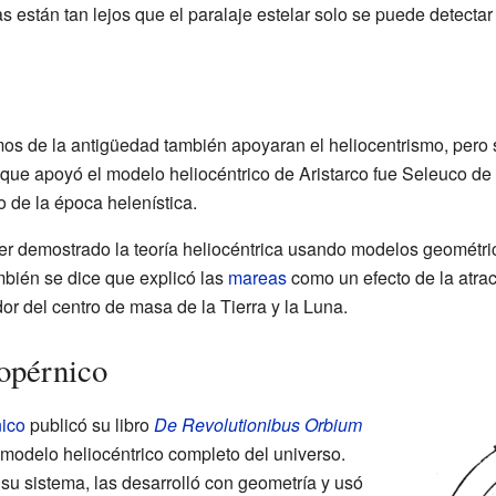
las están tan lejos que el paralaje estelar solo se puede detecta
os de la antigüedad también apoyaran el heliocentrismo, pero s
que apoyó el modelo heliocéntrico de Aristarco fue Seleuco de
 de la época helenística.
 demostrado la teoría heliocéntrica usando modelos geométric
mbién se dice que explicó las
mareas
como un efecto de la atrac
or del centro de masa de la Tierra y la Luna.
opérnico
ico
publicó su libro
De Revolutionibus Orbium
n modelo heliocéntrico completo del universo.
su sistema, las desarrolló con geometría y usó