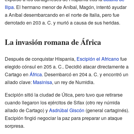
Ilipa
. El hermano menor de Aníbal, Magón, intentó ayudar
a Aníbal desembarcando en el norte de Italia, pero fue
derrotado en
203 a. C.
y murió a causa de sus heridas.
La invasión romana de África
Después de conquistar Hispania,
Escipión el Africano
fue
elegido cónsul en
205 a. C.
. Decidió atacar directamente a
Cartago en
África
. Desembarcó en
204 a. C.
y encontró un
aliado clave:
Masinisa
, un rey de Numidia.
Escipión sitió la ciudad de Útica, pero tuvo que retirarse
cuando llegaron los ejércitos de Sifax (otro rey númida
aliado de Cartago) y
Asdrúbal Giscón
(general cartaginés).
Escipión fingió negociar la paz para preparar un ataque
sorpresa.