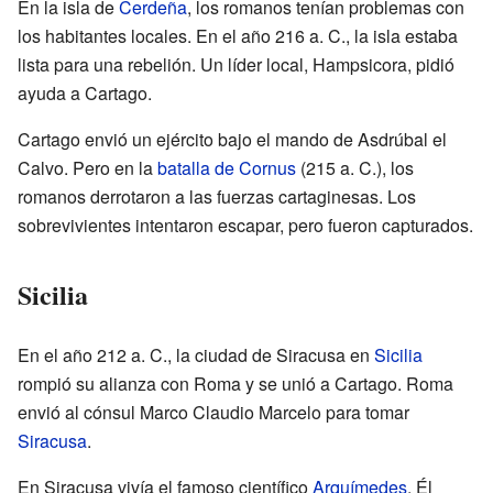
En la isla de
Cerdeña
, los romanos tenían problemas con
los habitantes locales. En el año
216 a. C.
, la isla estaba
lista para una rebelión. Un líder local, Hampsicora, pidió
ayuda a Cartago.
Cartago envió un ejército bajo el mando de Asdrúbal el
Calvo. Pero en la
batalla de Cornus
(
215 a. C.
), los
romanos derrotaron a las fuerzas cartaginesas. Los
sobrevivientes intentaron escapar, pero fueron capturados.
Sicilia
En el año
212 a. C.
, la ciudad de Siracusa en
Sicilia
rompió su alianza con Roma y se unió a Cartago. Roma
envió al cónsul Marco Claudio Marcelo para tomar
Siracusa
.
En Siracusa vivía el famoso científico
Arquímedes
. Él