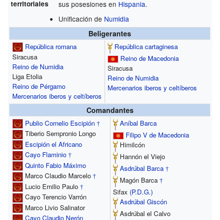
territoriales
sus posesiones en
Hispania
.
Unificación de
Numidia
Beligerantes
República romana
República cartaginesa
Siracusa
Reino de Macedonia
Reino de Numidia
Siracusa
Liga Etolia
Reino de Numidia
Reino de Pérgamo
Mercenarios iberos y celtíberos
Mercenarios iberos y celtíberos
Comandantes
Publio Cornelio Escipión
Aníbal Barca
†
Tiberio Sempronio Longo
Filipo V de Macedonia
Escipión el Africano
Himilcón
Cayo Flaminio
†
Hannón el Viejo
Quinto Fabio Máximo
Asdrúbal Barca
†
Marco Claudio Marcelo
†
Magón Barca
†
Lucio Emilio Paulo
†
Sifax
(P.D.G.)
Cayo Terencio Varrón
Asdrúbal Giscón
Marco Livio Salinator
Asdrúbal el Calvo
Cayo Claudio Nerón