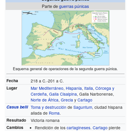
Parte de
guerras púnicas
Esquema general de operaciones de la segunda guerra púnica.
Fecha
218 a C.
-
201 a C.
Lugar
Mar Mediterráneo
,
Hispania
,
Italia
,
Córcega y
Cerdeña
,
Galia Cisalpina
, Galia Narbonense,
Norte de África
,
Grecia
y
Cartago
Casus belli
Toma y destrucción
de
Saguntum
, ciudad hispana
aliada de
Roma
.
Resultado
Victoria romana
Cambios
Rendición de los
cartagineses
.
Cartago
pierde