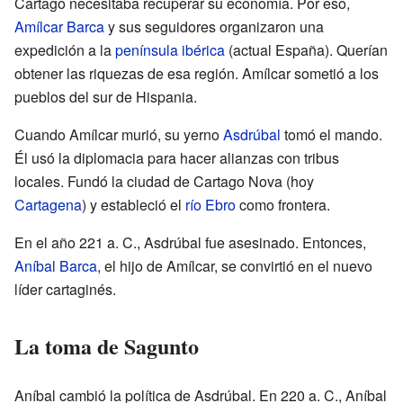
Cartago necesitaba recuperar su economía. Por eso,
Amílcar Barca
y sus seguidores organizaron una
expedición a la
península ibérica
(actual España). Querían
obtener las riquezas de esa región. Amílcar sometió a los
pueblos del sur de Hispania.
Cuando Amílcar murió, su yerno
Asdrúbal
tomó el mando.
Él usó la diplomacia para hacer alianzas con tribus
locales. Fundó la ciudad de Cartago Nova (hoy
Cartagena
) y estableció el
río Ebro
como frontera.
En el año
221 a. C.
, Asdrúbal fue asesinado. Entonces,
Aníbal Barca
, el hijo de Amílcar, se convirtió en el nuevo
líder cartaginés.
La toma de Sagunto
Aníbal cambió la política de Asdrúbal. En
220 a. C.
, Aníbal