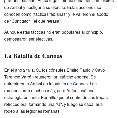
grandes batallas. En su lugar, intentó cortar los suministros
de Aníbal y hostigar a su ejército. Estas acciones se
conocen como "tácticas fabianas" y le valieron el apodo
de "Cunctator" (el que retrasa).
Aunque estas tácticas no eran populares al principio,
demostraron ser efectivas.
La Batalla de Cannas
En el año
216 a. C.
, los cónsules Emilio Paulo y Cayo
Terencio Varrón reunieron un ejército enorme. Se
enfrentaron a Aníbal en la
batalla de Cannas
. Los
romanos eran muchos más, pero Aníbal usó una
estrategia brillante. Permitió que el centro de sus tropas
retrocediera, formando una "U", y luego su caballería
rodeó a las legiones romanas.