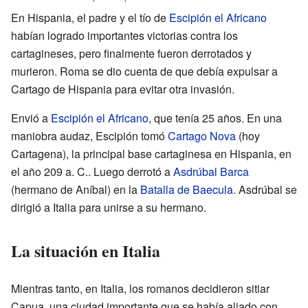
En Hispania, el padre y el tío de
Escipión el Africano
habían logrado importantes victorias contra los
cartagineses, pero finalmente fueron derrotados y
murieron. Roma se dio cuenta de que debía expulsar a
Cartago de Hispania para evitar otra invasión.
Envió a
Escipión el Africano
, que tenía 25 años. En una
maniobra audaz, Escipión tomó
Cartago Nova
(hoy
Cartagena), la principal base cartaginesa en Hispania, en
el año
209 a. C.
. Luego derrotó a
Asdrúbal Barca
(hermano de Aníbal) en la
Batalla de Baecula
. Asdrúbal se
dirigió a Italia para unirse a su hermano.
La situación en Italia
Mientras tanto, en Italia, los romanos decidieron sitiar
Capua, una ciudad importante que se había aliado con