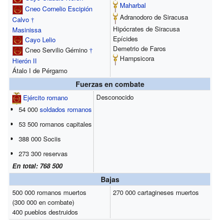
Maharbal
Cneo Cornelio Escipión
Adranodoro de Siracusa
Calvo
†
Hipócrates de Siracusa
Masinissa
Epícides
Cayo Lelio
Demetrio de Faros
Cneo Servilio Gémino
†
Hampsicora
Hierón II
Átalo I de Pérgamo
Fuerzas en combate
Desconocido
Ejército romano
54 000
soldados romanos
53 500 romanos capitales
388 000 Sociis
273 300 reservas
En total: 768 500
Bajas
500 000 romanos muertos
270 000 cartagineses muertos
(300 000 en combate)
400 pueblos destruidos