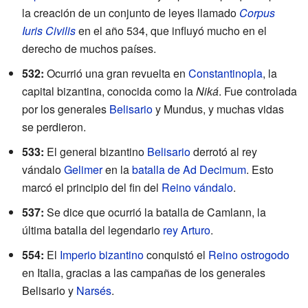
la creación de un conjunto de leyes llamado
Corpus
Iuris Civilis
en el año 534, que influyó mucho en el
derecho de muchos países.
532:
Ocurrió una gran revuelta en
Constantinopla
, la
capital bizantina, conocida como la
Niká
. Fue controlada
por los generales
Belisario
y Mundus, y muchas vidas
se perdieron.
533:
El general bizantino
Belisario
derrotó al rey
vándalo
Gelimer
en la
batalla de Ad Decimum
. Esto
marcó el principio del fin del
Reino vándalo
.
537:
Se dice que ocurrió la batalla de Camlann, la
última batalla del legendario
rey Arturo
.
554:
El
Imperio bizantino
conquistó el
Reino ostrogodo
en Italia, gracias a las campañas de los generales
Belisario y
Narsés
.