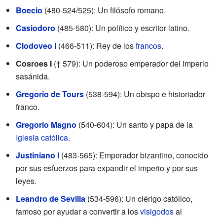
Boecio
(480-524/525): Un filósofo romano.
Casiodoro
(485-580): Un político y escritor latino.
Clodoveo I
(466-511): Rey de los
francos
.
Cosroes I
(† 579): Un poderoso emperador del Imperio
sasánida.
Gregorio de Tours
(538-594): Un obispo e historiador
franco.
Gregorio Magno
(540-604): Un santo y papa de la
Iglesia católica
.
Justiniano I
(483-565): Emperador bizantino, conocido
por sus esfuerzos para expandir el imperio y por sus
leyes.
Leandro de Sevilla
(534-596): Un clérigo católico,
famoso por ayudar a convertir a los
visigodos
al