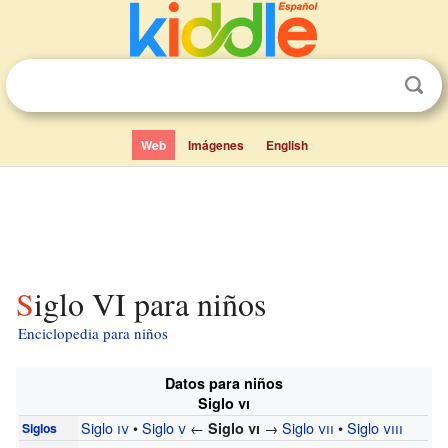
Web
Imágenes
English
Siglo VI para niños
Enciclopedia para niños
Datos para niños
Siglo
vi
Siglo
iv
•
Siglo
v
←
→
Siglo
vii
•
Siglo
viii
Siglo
vi
Siglos