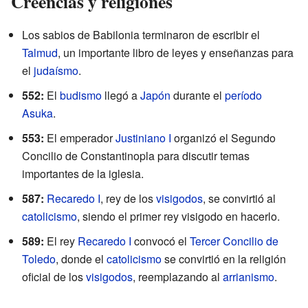
Creencias y religiones
Los sabios de Babilonia terminaron de escribir el
Talmud
, un importante libro de leyes y enseñanzas para
el
judaísmo
.
552:
El
budismo
llegó a
Japón
durante el
período
Asuka
.
553:
El emperador
Justiniano I
organizó el Segundo
Concilio de Constantinopla para discutir temas
importantes de la iglesia.
587:
Recaredo I
, rey de los
visigodos
, se convirtió al
catolicismo
, siendo el primer rey visigodo en hacerlo.
589:
El rey
Recaredo I
convocó el
Tercer Concilio de
Toledo
, donde el
catolicismo
se convirtió en la religión
oficial de los
visigodos
, reemplazando al
arrianismo
.