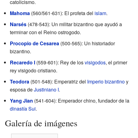
catolicismo.
Mahoma
(560/561-631): El profeta del
islam
.
Narsés
(478-543): Un militar bizantino que ayudó a
terminar con el Reino ostrogodo.
Procopio de Cesarea
(500-565): Un historiador
bizantino.
Recaredo I
(559-601): Rey de los
visigodos
, el primer
rey visigodo cristiano.
Teodora
(501-548): Emperatriz del
Imperio bizantino
y
esposa de
Justiniano I
.
Yang Jian
(541-604): Emperador chino, fundador de la
dinastía Sui
.
Galería de imágenes