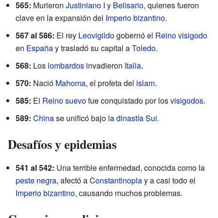
565:
Murieron
Justiniano I
y
Belisario
, quienes fueron
clave en la expansión del
Imperio bizantino
.
567 al 586:
El rey
Leovigildo
gobernó el
Reino visigodo
en
España
y trasladó su capital a
Toledo
.
568:
Los
lombardos
invadieron
Italia
.
570:
Nació
Mahoma
, el profeta del
islam
.
585:
El
Reino suevo
fue conquistado por los
visigodos
.
589:
China
se unificó bajo la
dinastía Sui
.
Desafíos y epidemias
541 al 542:
Una terrible enfermedad, conocida como la
peste negra
, afectó a
Constantinopla
y a casi todo el
Imperio bizantino
, causando muchos problemas.