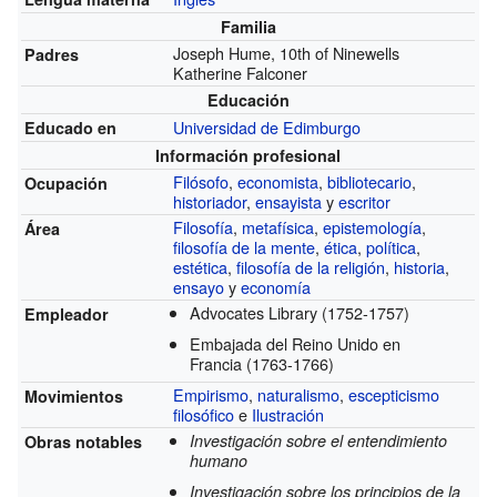
Familia
Joseph Hume, 10th of Ninewells
Padres
Katherine Falconer
Educación
Universidad de Edimburgo
Educado en
Información profesional
Filósofo
,
economista
,
bibliotecario
,
Ocupación
historiador
,
ensayista
y
escritor
Filosofía
,
metafísica
,
epistemología
,
Área
filosofía de la mente
,
ética
,
política
,
estética
,
filosofía de la religión
,
historia
,
ensayo
y
economía
Advocates Library
(1752-1757)
Empleador
Embajada del Reino Unido en
Francia
(1763-1766)
Empirismo
,
naturalismo
,
escepticismo
Movimientos
filosófico
e
Ilustración
Investigación sobre el entendimiento
Obras notables
humano
Investigación sobre los principios de la