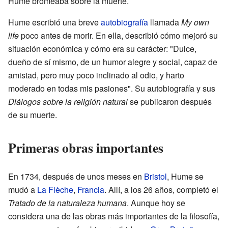
Hume bromeaba sobre la muerte.
Hume escribió una breve
autobiografía
llamada
My own
life
poco antes de morir. En ella, describió cómo mejoró su
situación económica y cómo era su carácter: "Dulce,
dueño de sí mismo, de un humor alegre y social, capaz de
amistad, pero muy poco inclinado al odio, y harto
moderado en todas mis pasiones". Su autobiografía y sus
Diálogos sobre la religión natural
se publicaron después
de su muerte.
Primeras obras importantes
En 1734, después de unos meses en
Bristol
, Hume se
mudó a
La Flèche
,
Francia
. Allí, a los 26 años, completó el
Tratado de la naturaleza humana
. Aunque hoy se
considera una de las obras más importantes de la filosofía,