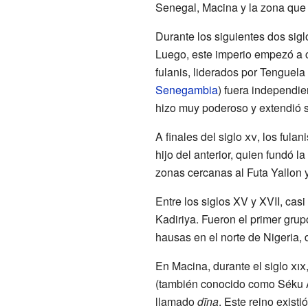
Senegal, Macina y la zona que 
Durante los siguientes dos siglo
Luego, este imperio empezó a 
fulanis, liderados por Tenguela
Senegambia
) fuera independie
hizo muy poderoso y extendió s
A finales del siglo
xv
, los fula
hijo del anterior, quien fundó la
zonas cercanas al Futa Yallon y
Entre los siglos XV y XVII, cas
Kadiriya. Fueron el primer grup
hausas en el norte de Nigeria,
En Macina, durante el siglo
xix
(también conocido como Séku Ah
llamado
dīna
. Este reino exis