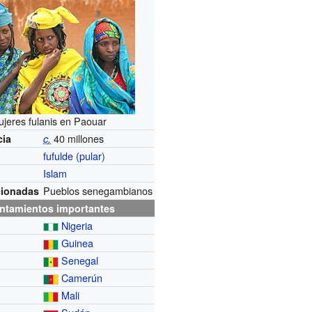
jeres fulanis en Paouar
40 millones
cia
c
.
fufulde (pular)
Islam
Pueblos senegambianos
cionadas
ntamientos importantes
Nigeria
Guinea
Senegal
Camerún
Mali