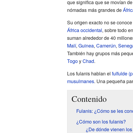
que significa que se movían de 
nómadas más grandes de
Áfric
Su origen exacto no se conoce 
África occidental
, sobre todo en
suman alrededor de 40 millone
Malí
,
Guinea
,
Camerún
,
Seneg
También hay grupos más pequ
Togo
y
Chad
.
Los fulanis hablan el
fulfulde (p
musulmanes
. Una pequeña parte
Contenido
Fulanis: ¿Cómo se les co
¿Cómo son los fulanis?
¿De dónde vienen los 