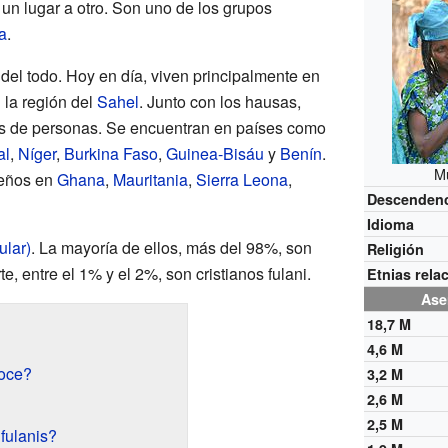
un lugar a otro. Son uno de los grupos
a
.
del todo. Hoy en día, viven principalmente en
 la región del
Sahel
. Junto con los hausas,
s de personas. Se encuentran en países como
al
,
Níger
,
Burkina Faso
,
Guinea-Bisáu
y
Benín
.
Mu
eños en
Ghana
,
Mauritania
,
Sierra Leona
,
Descenden
Idioma
ular)
. La mayoría de ellos, más del 98%, son
Religión
, entre el 1% y el 2%, son cristianos fulani.
Etnias rela
Ase
18,7 M
4,6 M
noce?
3,2 M
2,6 M
2,5 M
fulanis?