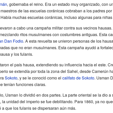
imán
, gobernaba el reino. Era un estado muy organizado, con un
 maestros de las escuelas coránicas cobraban a los padres por 
 Había muchas escuelas coránicas, incluso algunas para niñas 
 llevaron a cabo una campaña militar contra sus vecinos hausas
 mezclando ritos musulmanes con costumbres antiguas. Esta ca
n Dan Fodio
. A esta revuelta se unieron personas de los hau
madas que no eran musulmanes. Esta campaña ayudó a fortalecer
ausa y los fulanis.
taron el país hausa, extendiendo su influencia hacia el este. C
perio se extendía por toda la zona del Sahel, desde Camerún h
era
Sokoto
, y se le conoció como el
califato de Sokoto
. Usman D
e tenían funciones claras.
o, Usman lo dividió en dos partes. La parte oriental se la dio a s
, la unidad del imperio se fue debilitando. Para 1860, ya no qu
ó a que los fulanis se dispersaran aún más.