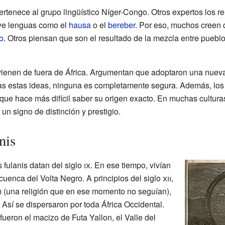
ertenece al grupo lingüístico Níger-Congo. Otros expertos los r
luye lenguas como el
hausa
o el
bereber
. Por eso, muchos creen 
lo
. Otros piensan que son el resultado de la mezcla entre pueb
enen de fuera de África. Argumentan que adoptaron una nueva le
das estas ideas, ninguna es completamente segura. Además, los
 que hace más difícil saber su origen exacto. En muchas culturas
un signo de distinción y prestigio.
nis
 fulanis datan del siglo
ix
. En ese tiempo, vivían
cuenca del Volta Negro. A principios del siglo
xii
,
m (una religión que en ese momento no seguían),
 Así se dispersaron por toda África Occidental.
ueron el macizo de Futa Yallon, el Valle del