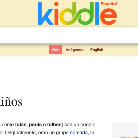
Web
Imágenes
English
niños
s como
fulas
,
peuls
o
fulbes
) son un pueblo
te. Originalmente, eran un grupo
nómada
, lo