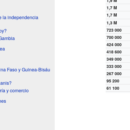
1,9 M
1,7 M
1,7 M
e la independencia
1,3 M
723 000
hoy?
700 000
 Gambia
424 000
nea
418 600
349 000
333 000
kina Faso y Guinea-Bisáu
267 000
95 200
lanis?
61 100
ía y comercio
nes