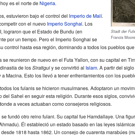
hoy es el norte de
Nigeria
.
s, estuvieron bajo el control del
Imperio de Malí
.
competir con el nuevo
Imperio Songhai
. Los
 I, lograron que el Estado de Bundu (en
Stadt der Fuli
Francis Moor
nte por un tiempo. Pero el Imperio Songhai se
u control hasta esa región, dominando a todos los pueblos que
nis se reunieron de nuevo en el Futa Yallon, con su capital en Ti
 dinastía de los
Siratigui
y se convirtió al
Islam
. A partir del sigl
 a Macina. Esto los llevó a tener enfrentamientos con los pueblo
i todos los fulanis se hicieron musulmanes. Adoptaron un movim
o del Sahel en seguir esta religión. Durante esos siglos, conviv
 donde a veces actuaban como consejeros religiosos.
, se fundó otro reino fulani. Su capital fue Hamdallaye. Una figu
madu). Él estableció un estado basado en las leyes islámicas
tió desde 1818 hasta 1862. Un consejo de cuarenta marabúes (m