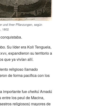
, según
er und ihrer Pflanzungen
e, 1802
 conquistaba.
mbo. Su líder era Koli Tenguela,
o
xvii
, expandieron su territorio a
s que ya vivían allí.
iento religioso llamado
ieron de forma pacífica con los
ra importante fue
cheikú
Amadú
 entre los peul de Macina,
aestros religiosos) mayores de