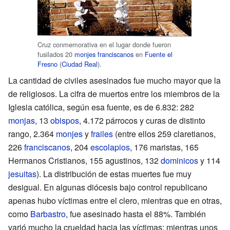
Cruz conmemorativa en el lugar donde fueron
fusilados 20
monjes franciscanos
en
Fuente el
Fresno
(
Ciudad Real
).
La cantidad de civiles asesinados fue mucho mayor que la
de religiosos. La cifra de muertos entre los miembros de la
Iglesia católica, según esa fuente, es de 6.832: 282
monjas
, 13
obispos
, 4.172 párrocos y curas de distinto
rango, 2.364
monjes
y
frailes
(entre ellos 259 claretianos,
226
franciscanos
, 204
escolapios
, 176 maristas, 165
Hermanos Cristianos, 155 agustinos, 132
dominicos
y 114
jesuitas
). La distribución de estas muertes fue muy
desigual. En algunas diócesis bajo control republicano
apenas hubo víctimas entre el clero, mientras que en otras,
como
Barbastro
, fue asesinado hasta el 88%. También
varió mucho la crueldad hacia las víctimas; mientras unos