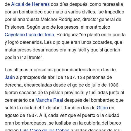
de
Alcalá de Henares
dos días después, como represalia
por un bombardeo que mató a varios civiles, fue impedido
por el anarquista Melchor Rodríguez, director general de
Prisiones. Según uno de los presos, el monárquico
Cayetano Luca de Tena
, Rodríguez "se plantó en la puerta
y logró detenerlos. Les dijo que eran unos cobardes, que
matar presos desarmados era muy fácil y que si querían
podían ir al frente".
Las últimas represalias por bombardeos fueron las de
Jaén
a principios de abril de 1937. 128 personas de
derecha, encarceladas desde el golpe de julio de 1936,
fueron sacadas de la prisión provincial y fusiladas junto al
cementerio de
Mancha Real
después del bombardeo que
sufrió la ciudad el 1 de abril. También las de
Gijón
en
agosto de 1937. Allí, cada vez que el puerto o la ciudad
eran bombardeados, se fusilaba en la cubierta del barco
prisión
Luis Caso de los Cobos
a varias decenas de los