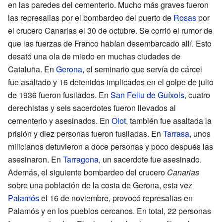
en las paredes del cementerio. Mucho más graves fueron
las represalias por el bombardeo del puerto de
Rosas
por
el crucero Canarias el 30 de octubre. Se corrió el rumor de
que las fuerzas de Franco habían desembarcado allí. Esto
desató una ola de miedo en muchas ciudades de
Cataluña. En
Gerona
, el seminario que servía de cárcel
fue asaltado y 16 detenidos implicados en el golpe de julio
de 1936 fueron fusilados. En
San Feliu de Guíxols
, cuatro
derechistas y seis sacerdotes fueron llevados al
cementerio y asesinados. En
Olot
, también fue asaltada la
prisión y diez personas fueron fusiladas. En
Tarrasa
, unos
milicianos detuvieron a doce personas y poco después las
asesinaron. En
Tarragona
, un sacerdote fue asesinado.
Además, el siguiente bombardeo del crucero
Canarias
sobre una población de la costa de Gerona, esta vez
Palamós
el 16 de noviembre, provocó represalias en
Palamós y en los pueblos cercanos. En total, 22 personas