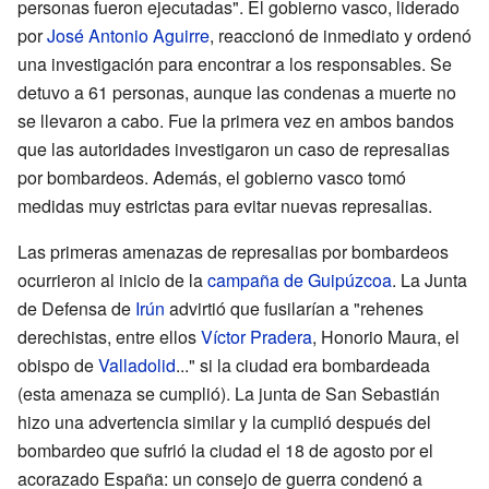
personas fueron ejecutadas". El gobierno vasco, liderado
por
José Antonio Aguirre
, reaccionó de inmediato y ordenó
una investigación para encontrar a los responsables. Se
detuvo a 61 personas, aunque las condenas a muerte no
se llevaron a cabo. Fue la primera vez en ambos bandos
que las autoridades investigaron un caso de represalias
por bombardeos. Además, el gobierno vasco tomó
medidas muy estrictas para evitar nuevas represalias.
Las primeras amenazas de represalias por bombardeos
ocurrieron al inicio de la
campaña de Guipúzcoa
. La Junta
de Defensa de
Irún
advirtió que fusilarían a "rehenes
derechistas, entre ellos
Víctor Pradera
, Honorio Maura, el
obispo de
Valladolid
..." si la ciudad era bombardeada
(esta amenaza se cumplió). La junta de San Sebastián
hizo una advertencia similar y la cumplió después del
bombardeo que sufrió la ciudad el 18 de agosto por el
acorazado España: un consejo de guerra condenó a