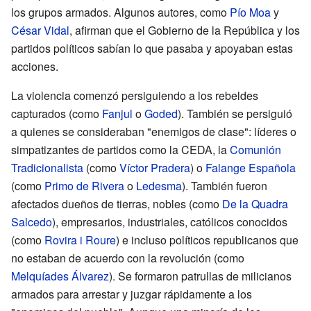
los grupos armados. Algunos autores, como
Pío Moa
y
César Vidal
, afirman que el Gobierno de la República y los
partidos políticos sabían lo que pasaba y apoyaban estas
acciones.
La violencia comenzó persiguiendo a los rebeldes
capturados (como
Fanjul
o
Goded
). También se persiguió
a quienes se consideraban "enemigos de clase": líderes o
simpatizantes de partidos como la CEDA, la
Comunión
Tradicionalista
(como
Víctor Pradera
) o
Falange Española
(como
Primo de Rivera
o
Ledesma
). También fueron
afectados dueños de tierras, nobles (como
De la Quadra
Salcedo
), empresarios, industriales, católicos conocidos
(como
Rovira i Roure
) e incluso políticos republicanos que
no estaban de acuerdo con la revolución (como
Melquíades Álvarez
). Se formaron patrullas de milicianos
armados para arrestar y juzgar rápidamente a los