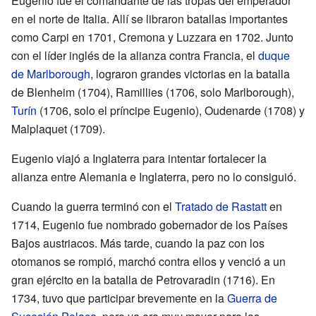
Eugenio fue el comandante de las tropas del emperador
en el norte de Italia. Allí se libraron batallas importantes
como Carpi en 1701, Cremona y Luzzara en 1702. Junto
con el líder inglés de la alianza contra Francia, el
duque
de Marlborough
, lograron grandes victorias en la batalla
de Blenheim (1704), Ramillies (1706, solo Marlborough),
Turín
(1706, solo el príncipe Eugenio), Oudenarde (1708) y
Malplaquet (1709).
Eugenio viajó a Inglaterra para intentar fortalecer la
alianza entre Alemania e Inglaterra, pero no lo consiguió.
Cuando la guerra terminó con el
Tratado de Rastatt
en
1714, Eugenio fue nombrado gobernador de los Países
Bajos austriacos. Más tarde, cuando la paz con los
otomanos se rompió, marchó contra ellos y venció a un
gran ejército en la batalla de Petrovaradin (1716). En
1734, tuvo que participar brevemente en la
Guerra de