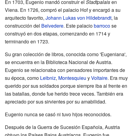
En 1703, Eugenio mandó construir el
Stadtpalais
en
Viena. En 1726, compró el palacio Hof y encargó a su
arquitecto favorito,
Johann Lukas von Hildebrandt
, la
construcción del
Belvedere
. Este palacio
barroco
se
construyó en dos etapas, comenzando en 1714 y
terminando en 1723.
Su gran colección de libros, conocida como 'Eugeniana',
se encuentra en la Biblioteca Nacional de Austria.
Eugenio se relacionaba con pensadores importantes de
su época, como
Leibniz
,
Montesquieu
y
Voltaire
. Era muy
querido por sus soldados porque siempre iba al frente en
las batallas, donde fue herido trece veces. También era
apreciado por sus sirvientes por su amabilidad.
Eugenio nunca se casó ni tuvo hijos reconocidos.
Después de la Guerra de Sucesión Española, Austria
obtuvo los Países Bajos Austríacos. Eugenio fue