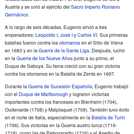
Austria y se unió al ejército del
Sacro Imperio Romano
Germánico
.
A lo largo de seis décadas, Eugenio sirvió a tres
emperadores:
Leopoldo I
,
José I
y
Carlos VI
. Sus primeras
batallas fueron contra los
otomanos
en el Sitio de Viena
en 1683 y en la
Guerra de la Santa Liga
. Después, luchó
en la
Guerra de los Nueve Años
junto a su primo, el
Duque de Saboya. Su fama creció con su gran victoria
contra los otomanos en la Batalla de Zenta en 1697.
Durante la
Guerra de Sucesión Española
, Eugenio trabajó
con el
Duque de Marlborough
y lograron victorias
importantes contra los franceses en Blenheim (1704),
Oudenarde (1708) y Malplaquet (1709). También tuvo éxito
en el norte de Italia, especialmente en la
Batalla de Turín
(1706). Sus victorias en la Guerra austro-turca (1716-
1718), como las de Petrovaradin (1716) y el Asedio de