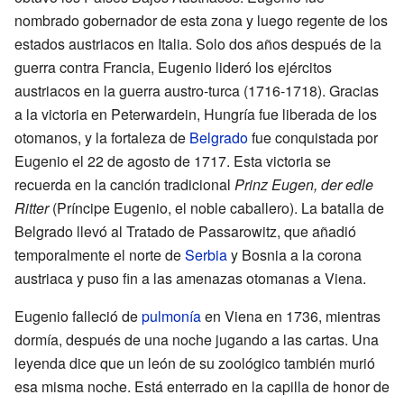
nombrado gobernador de esta zona y luego regente de los
estados austriacos en Italia. Solo dos años después de la
guerra contra Francia, Eugenio lideró los ejércitos
austriacos en la guerra austro-turca (1716-1718). Gracias
a la victoria en Peterwardein, Hungría fue liberada de los
otomanos, y la fortaleza de
Belgrado
fue conquistada por
Eugenio el 22 de agosto de 1717. Esta victoria se
recuerda en la canción tradicional
Prinz Eugen, der edle
Ritter
(Príncipe Eugenio, el noble caballero). La batalla de
Belgrado llevó al Tratado de Passarowitz, que añadió
temporalmente el norte de
Serbia
y Bosnia a la corona
austriaca y puso fin a las amenazas otomanas a Viena.
Eugenio falleció de
pulmonía
en Viena en 1736, mientras
dormía, después de una noche jugando a las cartas. Una
leyenda dice que un león de su zoológico también murió
esa misma noche. Está enterrado en la capilla de honor de