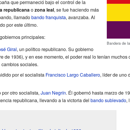
spaña que permaneció bajo el control de la
a republicana
o
zona leal
, se fue haciendo más
 bando, llamado
bando franquista
, avanzaba. Al
ado por este último.
gobiernos principales:
Bandera de l
sé Giral
, un político republicano. Su gobierno
mbre de 1936), y en ese momento, el poder real lo tenían muchos
cambios sociales.
idido por el socialista
Francisco Largo Caballero
, líder de uno
 por otro socialista,
Juan Negrín
. Él gobernó hasta marzo de 1
tencia republicana, llevando a la victoria del
bando sublevado
,