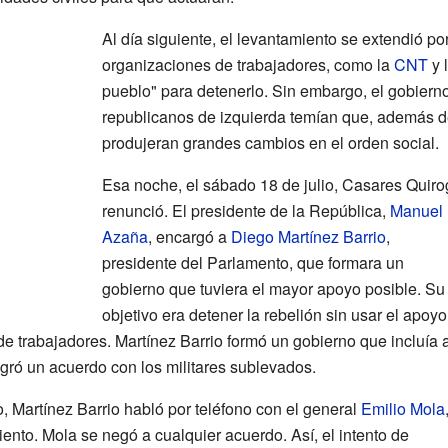
Al día siguiente, el levantamiento se extendió po
organizaciones de trabajadores, como la
CNT
y 
pueblo" para detenerlo. Sin embargo, el gobiern
republicanos de izquierda temían que, además del
produjeran grandes cambios en el orden social.
Esa noche, el sábado 18 de julio, Casares Quir
renunció. El presidente de la República,
Manuel
Azaña
, encargó a
Diego Martínez Barrio
,
presidente del Parlamento, que formara un
gobierno que tuviera el mayor apoyo posible. Su
objetivo era detener la rebelión sin usar el apoyo
e trabajadores. Martínez Barrio formó un gobierno que incluía 
gró un acuerdo con los militares sublevados.
, Martínez Barrio habló por teléfono con el general
Emilio Mola
iento. Mola se negó a cualquier acuerdo. Así, el intento de