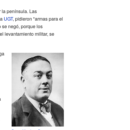
r la península. Las
la
UGT
, pidieron "armas para el
o se negó, porque los
 levantamiento militar, se
oga
a
,