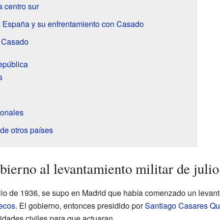
a centro sur
a España y su enfrentamiento con Casado
e Casado
epública
s
ionales
de otros países
bierno al levantamiento militar de juli
julio de 1936, se supo en Madrid que había comenzado un levanta
ecos
. El gobierno, entonces presidido por
Santiago Casares Qu
oridades civiles para que actuaran.