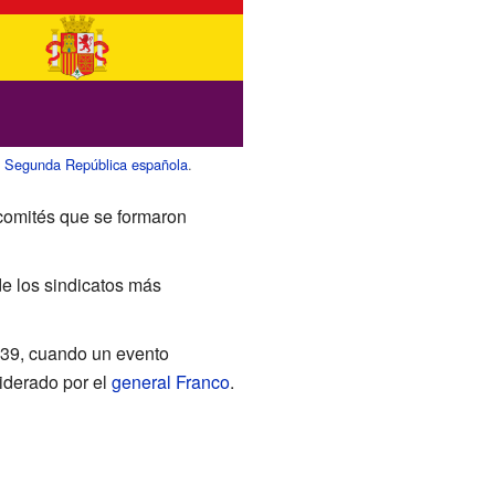
a
Segunda República española
.
 comités que se formaron
 de los sindicatos más
939, cuando un evento
 liderado por el
general Franco
.