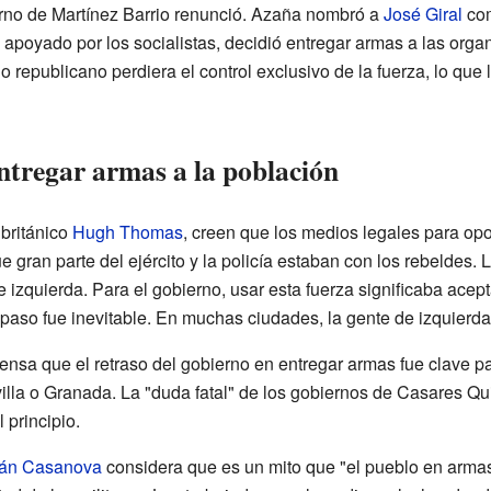
erno de Martínez Barrio renunció. Azaña nombró a
José Giral
co
apoyado por los socialistas, decidió entregar armas a las orga
o republicano perdiera el control exclusivo de la fuerza, lo que
ntregar armas a la población
 británico
Hugh Thomas
, creen que los medios legales para op
 gran parte del ejército y la policía estaban con los rebeldes. L
de izquierda. Para el gobierno, usar esta fuerza significaba ace
paso fue inevitable. En muchas ciudades, la gente de izquierda
ensa que el retraso del gobierno en entregar armas fue clave p
illa o Granada. La "duda fatal" de los gobiernos de Casares Qui
 principio.
ián Casanova
considera que es un mito que "el pueblo en armas