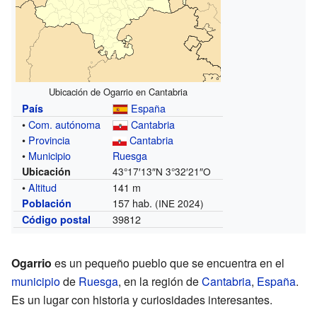
Ubicación de Ogarrio en Cantabria
España
País
•
Com. autónoma
Cantabria
•
Provincia
Cantabria
•
Municipio
Ruesga
Ubicación
43°17′13″N
3°32′21″O
•
Altitud
141 m
157 hab.
Población
(INE 2024)
39812
Código postal
Ogarrio
es un pequeño pueblo que se encuentra en el
municipio
de
Ruesga
, en la región de
Cantabria
,
España
.
Es un lugar con historia y curiosidades interesantes.