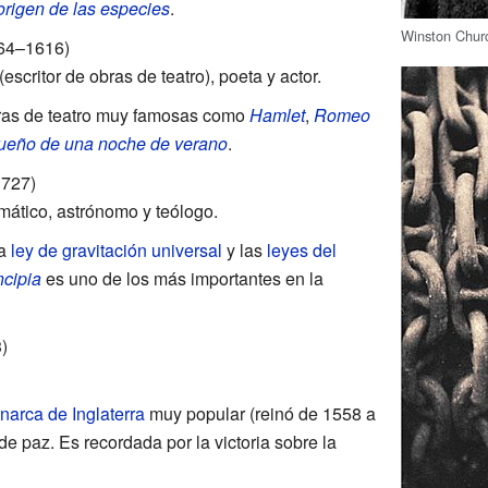
origen de las especies
.
Winston Churc
64–1616)
scritor de obras de teatro), poeta y actor.
bras de teatro muy famosas como
Hamlet
,
Romeo
sueño de una noche de verano
.
727)
mático, astrónomo y teólogo.
la
ley de gravitación universal
y las
leyes del
ncipia
es uno de los más importantes en la
)
arca de Inglaterra
muy popular (reinó de 1558 a
de paz. Es recordada por la victoria sobre la