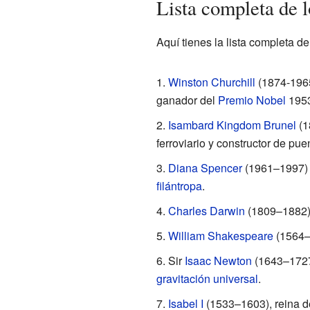
Lista completa de 
Aquí tienes la lista completa 
Winston Churchill
(1874-196
ganador del
Premio Nobel
1953
Isambard Kingdom Brunel
(1
ferroviario y constructor de pue
Diana Spencer
(1961–1997) 
filántropa
.
Charles Darwin
(1809–1882) n
William Shakespeare
(1564
Sir
Isaac Newton
(1643–172
gravitación universal
.
Isabel I
(1533–1603), reina de