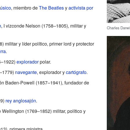
úsico
, miembro de
The Beatles
y
activista por
n
, I vizconde Nelson (1758–1805), militar y
Charles Darw
militar y líder político, primer lord y protector
rra
.
4–1922)
explorador
polar.
–1779)
navegante
, explorador y
cartógrafo
.
arón Baden-Powell (1857–1941), fundador de
99)
rey
anglosajón
.
e Wellington (1769–1852) militar, político y
3), primera ministra.