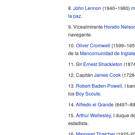
John Lennon
(1940–1980)
m
la paz
.
Vicealmirante
Horatio Nelso
navegante.
Oliver Cromwell
(1599–1658) 
de la
Mancomunidad de Inglate
Sir
Ernest Shackleton
(187
Capitán
James Cook
(1728
Robert Baden-Powell
, I b
los
Boy Scouts
.
Alfredo el Grande
(849?–8
Arthur Wellesley
, I duque d
estadista.
Margaret Thatcher
(1925-201