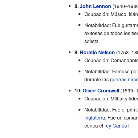
8.
John Lennon
(1940–1980
Ocupación: Músico, filá
Notabilidad: Fue guitarr
exitosas de todos los t
solista.
9.
Horatio Nelson
(1758–18
Ocupación: Comandante
Notabilidad: Famoso por 
durante las
guerras nap
10.
Oliver Cromwell
(1599–1
Ocupación: Militar y líder
Notabilidad: Fue el prim
Inglaterra
. Fue un coman
contra el
rey Carlos I
.