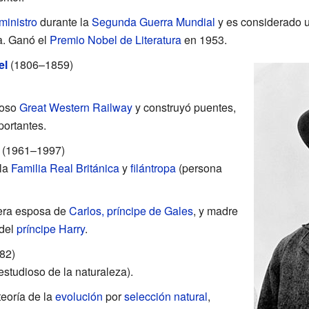
ministro
durante la
Segunda Guerra Mundial
y es considerado u
ia. Ganó el
Premio Nobel de Literatura
en 1953.
el
(1806–1859)
moso
Great Western Railway
y construyó puentes,
portantes.
(1961–1997)
la
Familia Real Británica
y
filántropa
(persona
mera esposa de
Carlos, príncipe de Gales
, y madre
del
príncipe Harry
.
82)
estudioso de la naturaleza).
teoría de la
evolución
por
selección natural
,