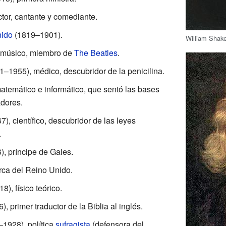
tor, cantante y comediante.
nido
(1819–1901).
William Shak
 músico, miembro de
The Beatles
.
–1955), médico, descubridor de la penicilina.
temático e informático, que sentó las bases
adores.
, científico, descubridor de las leyes
.
, príncipe de Gales.
ca del Reino Unido.
), físico teórico.
 primer traductor de la Biblia al inglés.
1928), política
sufragista
(defensora del