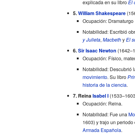
explicada en su libro
El 
5.
William Shakespeare
(15
Ocupación: Dramaturgo (e
Notabilidad: Escribió o
y Julieta
,
Macbeth
y
El 
6.
Sir
Isaac Newton
(1642–1
Ocupación: Físico, mate
Notabilidad: Descubrió 
movimiento
. Su libro
Pri
historia de la ciencia
.
7. Reina
Isabel I
(1533–1603
Ocupación: Reina.
Notabilidad: Fue una
Mon
1603) y trajo un periodo 
Armada Española
.