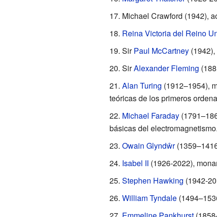
Michael Crawford (1942), ac
Reina Victoria del Reino U
Sir
Paul McCartney
(1942),
Sir
Alexander Fleming
(1881
Alan Turing
(1912–1954), ma
teóricas de los primeros orden
Michael Faraday
(1791–1867)
básicas del electromagnetismo
Owain Glyndŵr
(1359–1416)
Isabel II
(1926-2022), monar
Stephen Hawking
(1942-2018
William Tyndale
(1494–1536),
Emmeline Pankhurst
(1858–