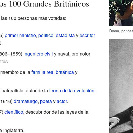
los 100 Grandes Británicos
de las 100 personas más votadas:
Diana, prince
5)
primer ministro
,
político
,
estadista
y
escritor
.
806–1859)
ingeniero civil
y naval, promotor
ntes.
miembro de la
familia real británica
y
aturalista, autor de la
teoría de la evolución
.
–1616)
dramaturgo
,
poeta
y
actor
.
7)
científico
, descubridor de las leyes de la
 Inglaterra.