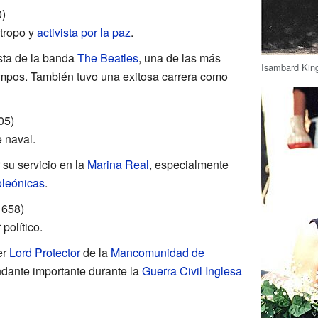
)
ntropo y
activista por la paz
.
ista de la banda
The Beatles
, una de las más
Isambard Kin
iempos. También tuvo una exitosa carrera como
05)
 naval.
su servicio en la
Marina Real
, especialmente
oleónicas
.
658)
 político.
er
Lord Protector
de la
Mancomunidad de
dante importante durante la
Guerra Civil Inglesa