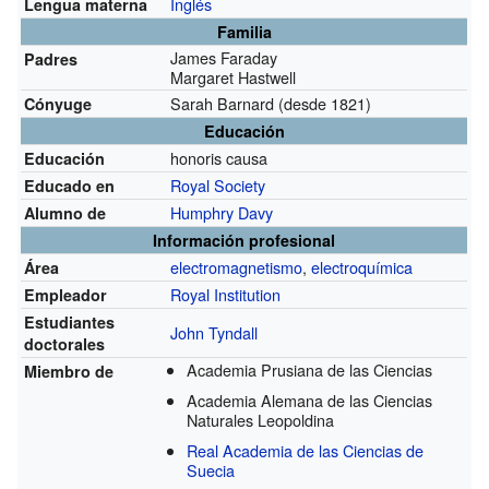
Inglés
Lengua materna
Familia
James Faraday
Padres
Margaret Hastwell
Sarah Barnard
(desde 1821)
Cónyuge
Educación
honoris causa
Educación
Royal Society
Educado en
Humphry Davy
Alumno de
Información profesional
electromagnetismo
,
electroquímica
Área
Royal Institution
Empleador
Estudiantes
John Tyndall
doctorales
Academia Prusiana de las Ciencias
Miembro de
Academia Alemana de las Ciencias
Naturales Leopoldina
Real Academia de las Ciencias de
Suecia