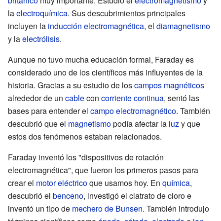
británico
muy importante. Estudió el
electromagnetismo
y
la
electroquímica
. Sus descubrimientos principales
incluyen la
inducción electromagnética
, el
diamagnetismo
y la
electrólisis
.
Aunque no tuvo mucha educación formal, Faraday es
considerado uno de los científicos más influyentes de la
historia. Gracias a su estudio de los
campos magnéticos
alrededor de un
cable
con
corriente continua
, sentó las
bases para entender el
campo electromagnético
. También
descubrió que el
magnetismo
podía afectar la
luz
y que
estos dos fenómenos estaban relacionados.
Faraday inventó los "dispositivos de rotación
electromagnética", que fueron los primeros pasos para
crear el
motor eléctrico
que usamos hoy. En
química
,
descubrió el
benceno
, investigó el clatrato de cloro e
inventó un tipo de
mechero de Bunsen
. También introdujo