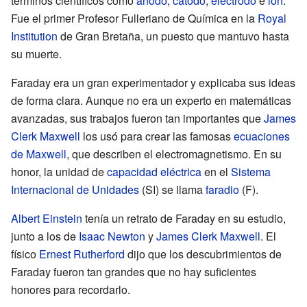
términos científicos como
ánodo
,
cátodo
,
electrodo
e
ion
.
Fue el primer Profesor Fulleriano de Química en la
Royal
Institution
de Gran Bretaña, un puesto que mantuvo hasta
su muerte.
Faraday era un gran experimentador y explicaba sus ideas
de forma clara. Aunque no era un experto en matemáticas
avanzadas, sus trabajos fueron tan importantes que
James
Clerk Maxwell
los usó para crear las famosas
ecuaciones
de Maxwell
, que describen el electromagnetismo. En su
honor, la unidad de
capacidad eléctrica
en el
Sistema
Internacional de Unidades
(SI) se llama
faradio
(F).
Albert Einstein
tenía un retrato de Faraday en su estudio,
junto a los de
Isaac Newton
y
James Clerk Maxwell
. El
físico
Ernest Rutherford
dijo que los descubrimientos de
Faraday fueron tan grandes que no hay suficientes
honores para recordarlo.