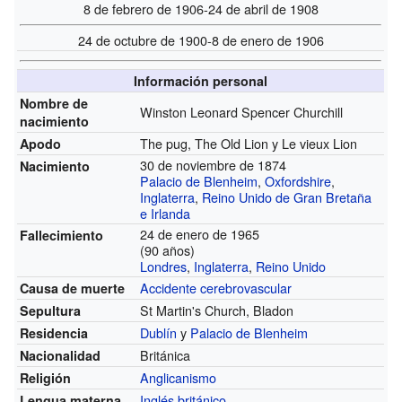
8 de febrero de 1906-24 de abril de 1908
24 de octubre de 1900-8 de enero de 1906
Información personal
Nombre de
Winston Leonard Spencer Churchill
nacimiento
The pug, The Old Lion y Le vieux Lion
Apodo
30 de noviembre de 1874
Nacimiento
Palacio de Blenheim
,
Oxfordshire
,
Inglaterra
,
Reino Unido de Gran Bretaña
e Irlanda
24 de enero de 1965
Fallecimiento
(90 años)
Londres
,
Inglaterra
,
Reino Unido
Accidente cerebrovascular
Causa de muerte
St Martin's Church, Bladon
Sepultura
Dublín
y
Palacio de Blenheim
Residencia
Británica
Nacionalidad
Anglicanismo
Religión
Inglés británico
Lengua materna