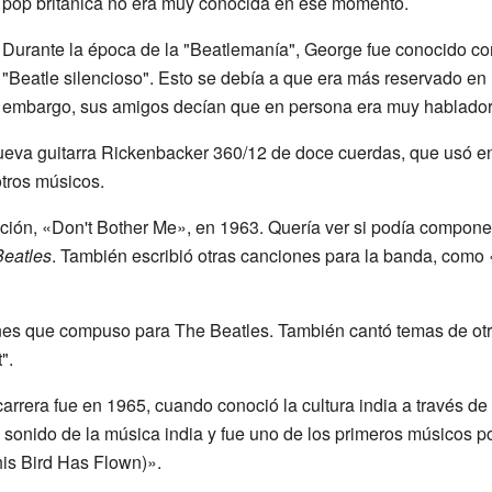
pop británica no era muy conocida en ese momento.
Durante la época de la "Beatlemanía", George fue conocido com
"Beatle silencioso". Esto se debía a que era más reservado en 
embargo, sus amigos decían que en persona era muy hablador 
ueva guitarra Rickenbacker 360/12 de doce cuerdas, que usó 
otros músicos.
ción, «Don't Bother Me», en 1963. Quería ver si podía compone
Beatles
. También escribió otras canciones para la banda, como
nes que compuso para The Beatles. También cantó temas de otro
".
rrera fue en 1965, cuando conoció la cultura india a través de
sonido de la música india y fue uno de los primeros músicos p
is Bird Has Flown)».