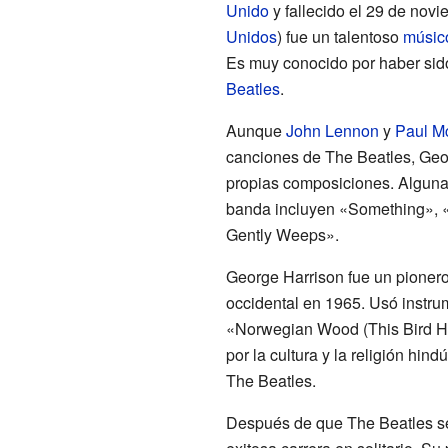
Unido
y fallecido el 29 de nov
Unidos
) fue un talentoso
músic
Es muy conocido por haber sid
Beatles
.
Aunque
John Lennon
y
Paul M
canciones de The Beatles, Geo
propias composiciones. Alguna
banda incluyen «Something», 
Gently Weeps».
George Harrison fue un pionero 
occidental en 1965. Usó instr
«Norwegian Wood (This Bird Ha
por la cultura y la religión hind
The Beatles.
Después de que The Beatles se