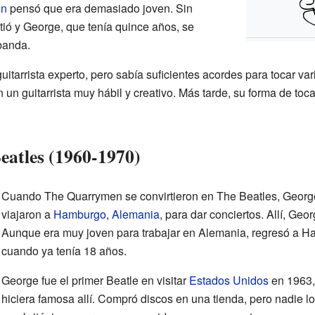
on
pensó que era demasiado joven. Sin
tió y George, que tenía quince años, se
 banda.
guitarrista experto, pero sabía suficientes acordes para tocar va
 un guitarrista muy hábil y creativo. Más tarde, su forma de toca
eatles (1960-1970)
Cuando The Quarrymen se convirtieron en The Beatles, Geor
viajaron a
Hamburgo
,
Alemania
, para dar conciertos. Allí, Geo
Aunque era muy joven para trabajar en Alemania, regresó a 
cuando ya tenía 18 años.
George fue el primer Beatle en visitar
Estados Unidos
en 1963,
hiciera famosa allí. Compró discos en una tienda, pero nadie l