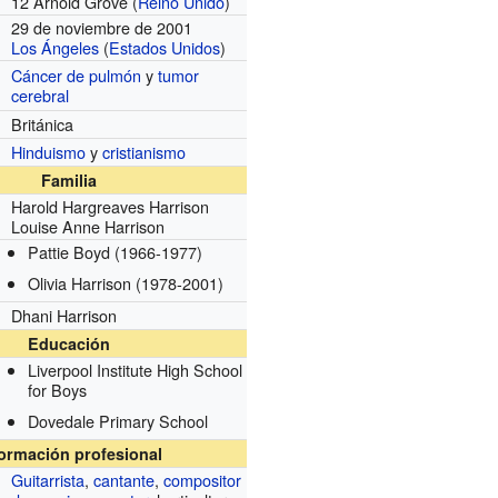
12 Arnold Grove (
Reino Unido
)
29 de noviembre de 2001
Los Ángeles
(
Estados Unidos
)
Cáncer de pulmón
y
tumor
cerebral
Británica
Hinduismo
y
cristianismo
Familia
Harold Hargreaves Harrison
Louise Anne Harrison
Pattie Boyd
(1966-1977)
Olivia Harrison
(1978-2001)
Dhani Harrison
Educación
Liverpool Institute High School
for Boys
Dovedale Primary School
formación profesional
Guitarrista
,
cantante
,
compositor