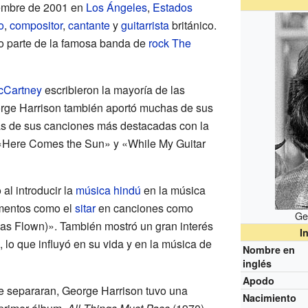
iembre de 2001 en
Los Ángeles
,
Estados
o
,
compositor
,
cantante
y
guitarrista
británico.
o parte de la famosa banda de
rock
The
cCartney
escribieron la mayoría de las
rge Harrison también aportó muchas de sus
s de sus canciones más destacadas con la
«Here Comes the Sun» y «While My Guitar
al introducir la
música hindú
en la música
umentos como el
sitar
en canciones como
Ge
s Flown)». También mostró un gran interés
I
ú, lo que influyó en su vida y en la música de
Nombre en
inglés
Apodo
 separaran, George Harrison tuvo una
Nacimiento