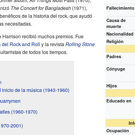
u primer álbum,
All Things Must Pass
(1970),
anizó
The Concert for Bangladesh
(1971),
Fallecimiento
benéficos de la historia del rock, que ayudó
Causa de
as necesitadas.
muerte
Nacionalidad
ge Harrison recibió muchos premios. Fue
Religión
 del Rock and Roll
y la revista
Rolling Stone
itarristas de todos los tiempos.
Padres
Cónyuge
n
Hijos
 inicio de la música (1943-1960)
Quarrymen
Educado en
atles (1960-1970)
In
1970-2001)
Ocupación