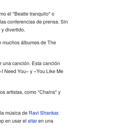
o el "Beatle tranquilo" o
las conferencias de prensa. Sin
y divertido.
en muchos álbumes de The
r una canción. Esta canción
 «I Need You» y «You Like Me
s artistas, como "Chains" y
 la música de
Ravi Shankar
.
op en usar el
sitar
en una