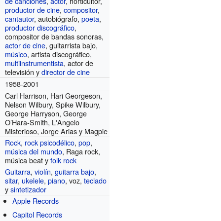
de canciones
,
actor
, horticultor,
productor de cine
,
compositor
,
cantautor
, autobiógrafo,
poeta
,
productor discográfico
,
compositor de bandas sonoras,
actor de cine
, guitarrista bajo,
músico
, artista discográfico,
multiinstrumentista
, actor de
televisión y
director de cine
1958-2001
Carl Harrison, Hari Georgeson,
Nelson Wilbury, Spike Wilbury,
George Harryson, George
O’Hara-Smith, L'Angelo
Misterioso, Jorge Arias y Magpie
Rock
,
rock psicodélico
,
pop
,
música del mundo
, Raga rock,
música beat y
folk rock
Guitarra
,
violín
,
guitarra bajo
,
sitar
,
ukelele
,
piano
, voz,
teclado
y
sintetizador
Apple Records
s
Capitol Records