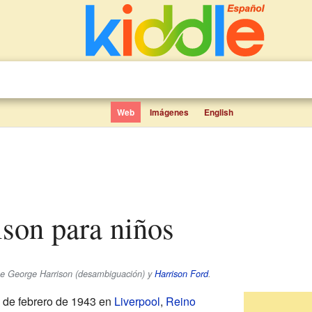
Web
Imágenes
English
ison para niños
se George Harrison (desambiguación) y
Harrison Ford
.
5 de febrero de 1943 en
Liverpool
,
Reino